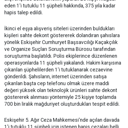
eden 1'i tutuklu 11 şüpheli hakkında, 375 yıla kadar
hapis talep edildi.
İkinci el eşya alışveriş siteleri üzerinden buldukları
kişileri sahte dekont göstererek dolandıran şahıslara
yönelik Eskişehir Cumhuryet Başsavcılığı Kaçakçılık
ve Organize Suçları Soruşturma Bürosu tarafından
soruşturma başlatıldı. Polis ekiplerince düzenlenen
operasyonlarda 11 şüpheli yakalandı. Hakim karşısına
çıkarılan şüphelilerden 1'i tutuklanarak cezaevine
gönderildi. Şahısların, internet üzerinden satışa
çıkarılan başta cep telefonu olmak üzere maddi
değeri yüksek olan teknolojik ürünleri sahte dekont
göstererek alınması yöntemiyle 25 kişiye toplamda
700 bin liralık mağduriyet oluşturdukları tespit edildi.
Eskişehir 5. Ağır Ceza Mahkemesi'nde açılan davada
1'i tutuklu 11 şüpheli için istenen hapis cezaları belli