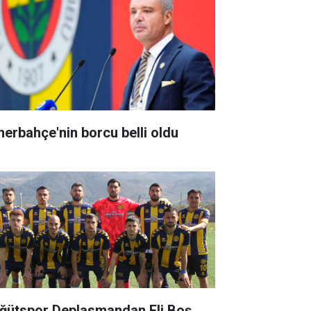
nerbahçe'nin borcu belli oldu
ğütspor Deplasmandan Eli Boş