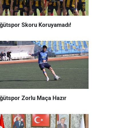
ğütspor Skoru Koruyamadı!
ğütspor Zorlu Maça Hazır