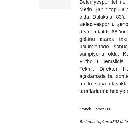
Belediyespor lehine
Metin Şahin topu aut
oldu. Dakikalar 83’ü
Belediyespor’lu Şenol
dışında kaldı. 88.’in
golünü atarak tak
bölümlerinde sonuç
şampiyonu oldu. K
Futbol İl Temsilcisi
Teknik Direktör Ha
açıklamada bu sonuç
mutlu sona ulaştıkla
taraftarlarına hediye e
İsmet CEP
Kaynak:
Bu haber toplam 4302 def