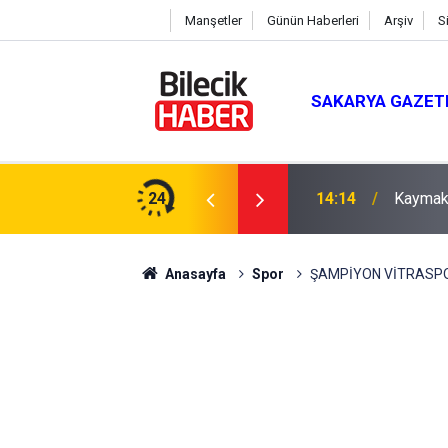
Manşetler
Günün Haberleri
Arşiv
S
SAKARYA GAZET
ı Ziyaret Etti
24
14:14
Kaymaka
Anasayfa
Spor
ŞAMPİYON VİTRASP