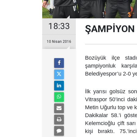
18:33
ŞAMPİYON 
10 Nisan 2016
Bozüyük ilçe stadı
şampiyonluk karşı
Belediyespor’u 2-0 y
İlk yarısı golsüz so
Vitraspor 50’inci da
Metin Uğurlu top ve k
Dakikalar 58.’i gös
Kelemcioğlu çift sar
kişi bıraktı. 75.