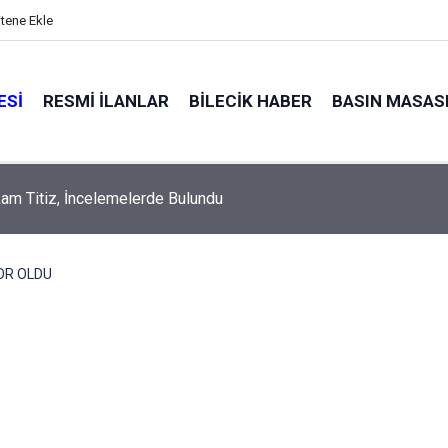
itene Ekle
ESI
RESMI İLANLAR
BILECIK HABER
BASIN MASAS
m Titiz, İncelemelerde Bulundu
OR OLDU