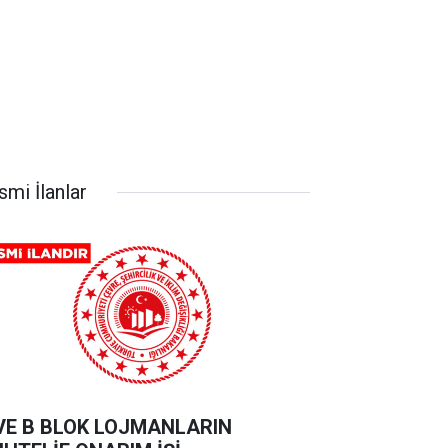
smi İlanlar
VE B BLOK LOJMANLARIN