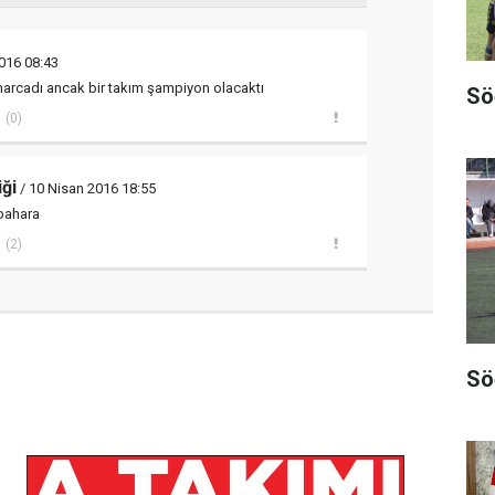
016 08:43
harcadı ancak bir takım şampiyon olacaktı
Sö
(0)
ği
/ 10 Nisan 2016 18:55
 bahara
(2)
Sö