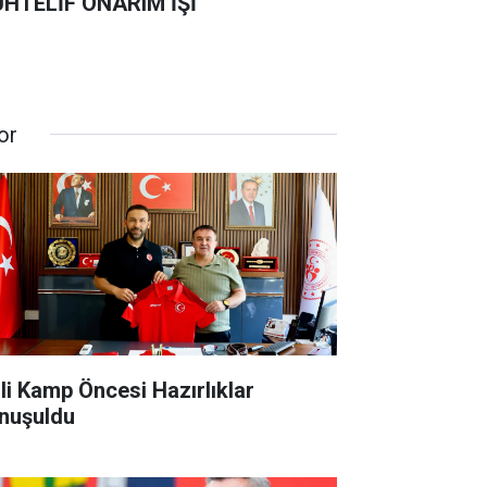
HTELİF ONARIM İŞİ
or
lli Kamp Öncesi Hazırlıklar
nuşuldu