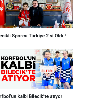
lecikli Sporcu Türkiye 2.si Oldu!
fbol’un kalbi Bilecik’te atıyor