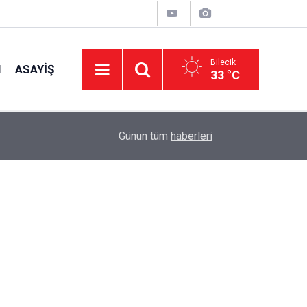
Bilecik
I
ASAYIŞ
33 °C
14:10
Kaymakam Titiz, Vatandaşlarla Bir Araya Geldi
Günün tüm
haberleri