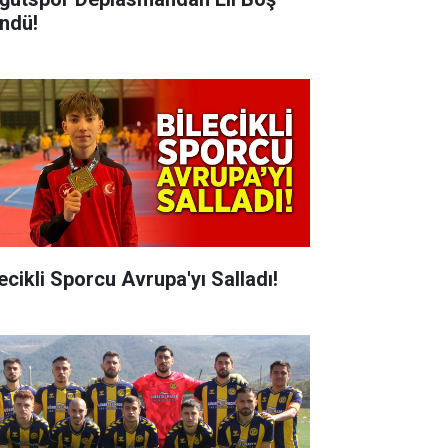
ndü!
lecikli Sporcu Avrupa'yı Salladı!