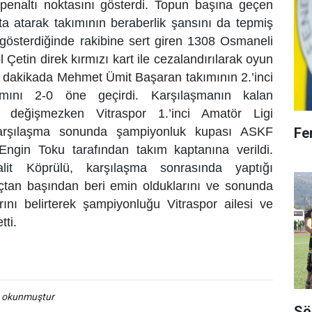
 penaltı noktasını gösterdi. Topun başına geçen
a atarak takımının beraberlik şansını da tepmiş
 gösterdiğinde rakibine sert giren 1308 Osmaneli
 Çetin direk kırmızı kart ile cezalandırılarak oyun
ci dakikada Mehmet Ümit Başaran takımının 2.’inci
ımını 2-0 öne geçirdi. Karşılaşmanın kalan
 değişmezken Vitraspor 1.’inci Amatör Ligi
Fe
arşılaşma sonunda şampiyonluk kupası ASKF
 Engin Toku tarafından takım kaptanına verildi.
lit Köprülü, karşılaşma sonrasında yaptığı
tan başından beri emin olduklarını ve sonunda
rını belirterek şampiyonluğu Vitraspor ailesi ve
tti.
a okunmuştur
Sö