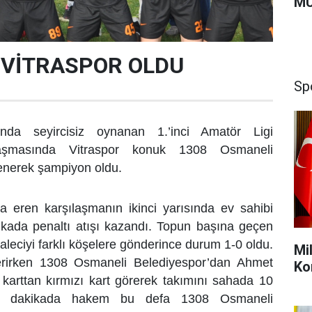
MU
VİTRASPOR OLDU
Sp
nda seyircisiz oynanan 1.’inci Amatör Ligi
laşmasında Vitraspor konuk 1308 Osmaneli
enerek şampiyon oldu.
na eren karşılaşmanın ikinci yarısında ev sahibi
kikada penaltı atışı kazandı. Topun başına geçen
aleciyi farklı köşelere gönderince durum 1-0 oldu.
Mi
terirken 1308 Osmaneli Belediyespor’dan Ahmet
Ko
ı karttan kırmızı kart görerek takımını sahada 10
’inci dakikada hakem bu defa 1308 Osmaneli