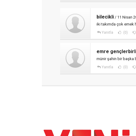
bilecikli
/ 11 Nisan 2
iki takımda çok emek 
Yanıtla
(0)
emre gençlerbirli
münir şahin bir başka
Yanıtla
(0)