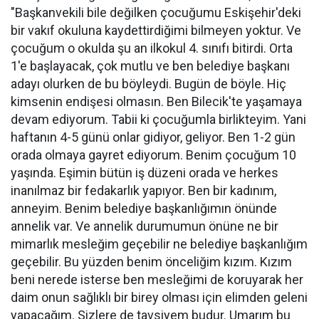
"Başkanvekili bile değilken çocuğumu Eskişehir'deki
bir vakıf okuluna kaydettirdiğimi bilmeyen yoktur. Ve
çocuğum o okulda şu an ilkokul 4. sınıfı bitirdi. Orta
1'e başlayacak, çok mutlu ve ben belediye başkanı
adayı olurken de bu böyleydi. Bugün de böyle. Hiç
kimsenin endişesi olmasın. Ben Bilecik'te yaşamaya
devam ediyorum. Tabii ki çocuğumla birlikteyim. Yani
haftanın 4-5 günü onlar gidiyor, geliyor. Ben 1-2 gün
orada olmaya gayret ediyorum. Benim çocuğum 10
yaşında. Eşimin bütün iş düzeni orada ve herkes
inanılmaz bir fedakarlık yapıyor. Ben bir kadınım,
anneyim. Benim belediye başkanlığımın önünde
annelik var. Ve annelik durumumun önüne ne bir
mimarlık mesleğim geçebilir ne belediye başkanlığım
geçebilir. Bu yüzden benim önceliğim kızım. Kızım
beni nerede isterse ben mesleğimi de koruyarak her
daim onun sağlıklı bir birey olması için elimden geleni
yapacağım. Sizlere de tavsiyem budur. Umarım bu