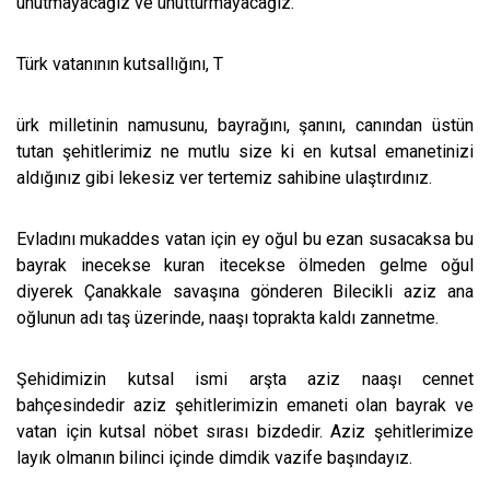
unutmayacağız ve unutturmayacağız.
Türk vatanının kutsallığını, T
ürk milletinin namusunu, bayrağını, şanını, canından üstün
tutan şehitlerimiz ne mutlu size ki en kutsal emanetinizi
aldığınız gibi lekesiz ver tertemiz sahibine ulaştırdınız.
Evladını mukaddes vatan için ey oğul bu ezan susacaksa bu
bayrak inecekse kuran itecekse ölmeden gelme oğul
diyerek Çanakkale savaşına gönderen Bilecikli aziz ana
oğlunun adı taş üzerinde, naaşı toprakta kaldı zannetme.
Şehidimizin kutsal ismi arşta aziz naaşı cennet
bahçesindedir aziz şehitlerimizin emaneti olan bayrak ve
vatan için kutsal nöbet sırası bizdedir. Aziz şehitlerimize
layık olmanın bilinci içinde dimdik vazife başındayız.