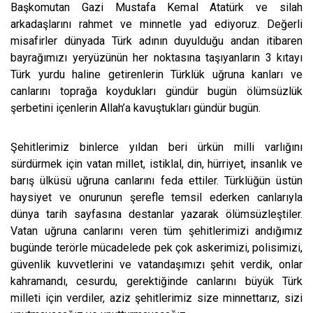
Başkomutan Gazi Mustafa Kemal Atatürk ve silah
arkadaşlarını rahmet ve minnetle yad ediyoruz. Değerli
misafirler dünyada Türk adının duyulduğu andan itibaren
bayrağımızı yeryüzünün her noktasına taşıyanların 3 kıtayı
Türk yurdu haline getirenlerin Türklük uğruna kanları ve
canlarını toprağa koydukları gündür bugün ölümsüzlük
şerbetini içenlerin Allah’a kavuştukları gündür bugün.
Şehitlerimiz binlerce yıldan beri ürkün milli varlığını
sürdürmek için vatan millet, istiklal, din, hürriyet, insanlık ve
barış ülküsü uğruna canlarını feda ettiler. Türklüğün üstün
haysiyet ve onurunun şerefle temsil ederken canlarıyla
dünya tarih sayfasına destanlar yazarak ölümsüzleştiler.
Vatan uğruna canlarını veren tüm şehitlerimizi andığımız
bugünde terörle mücadelede pek çok askerimizi, polisimizi,
güvenlik kuvvetlerini ve vatandaşımızı şehit verdik, onlar
kahramandı, cesurdu, gerektiğinde canlarını büyük Türk
milleti için verdiler, aziz şehitlerimiz size minnettarız, sizi