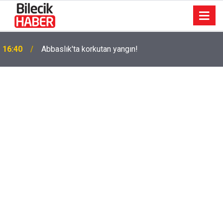
k
16:40
Abbaslık'ta korkutan yangın!