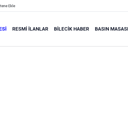
itene Ekle
ESI
RESMI İLANLAR
BILECIK HABER
BASIN MASAS