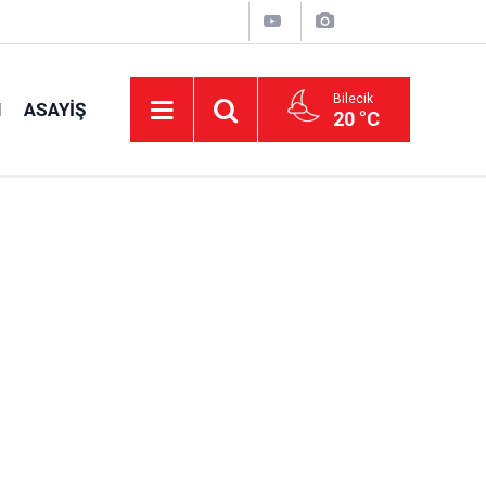
Bilecik
I
ASAYIŞ
20 °C