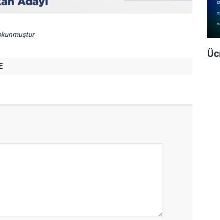
 okunmuştur
Üc
E