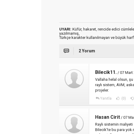
UYARI:
Küfür, hakaret, rencide edici cümleler 
yazılmamış,
Türkçe karakter kullanılmayan ve büyük har
2 Yorum
Bilecik11.
/ 07 Mart
Vallaha helal olsun, ş
raylı sistem, AVM, aske
projeler.
Yanıtla
(0)
Hasan Cirit
/ 07 Ma
Raylı sistemin maliyet
Bilecik'te bu para yok 