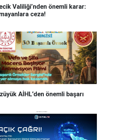
ecik Valiliği’nden önemli karar:
mayanlara ceza!
züyük AİHL’den önemli başarı