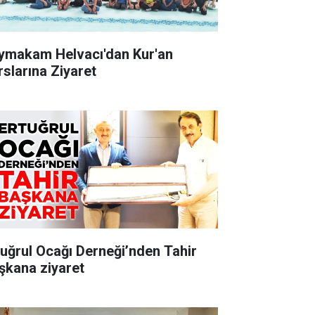
ymakam Helvacı'dan Kur'an
rslarına Ziyaret
tuğrul Ocağı Derneği’nden Tahir
şkana ziyaret