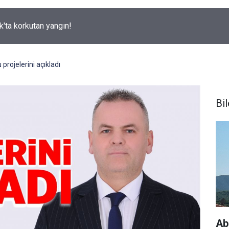
k'ta korkutan yangın!
 projelerini açıkladı
Bi
Ab