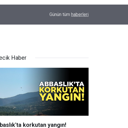
16:19
ERTUĞRUL OCAĞI'NDAN KOCAELİ’NE ZİYARET
Günün tüm
haberleri
lecik Haber
baslık'ta korkutan yangın!