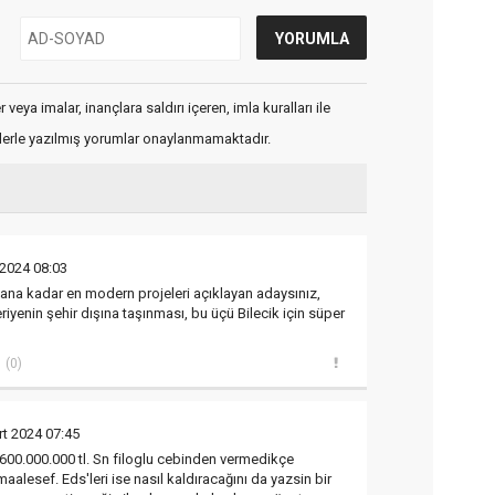
veya imalar, inançlara saldırı içeren, imla kuralları ile
flerle yazılmış yorumlar onaylanmamaktadır.
 2024 08:03
u ana kadar en modern projeleri açıklayan adaysınız,
riyenin şehir dışına taşınması, bu üçü Bilecik için süper
(0)
rt 2024 07:45
i 600.000.000 tl. Sn filoglu cebinden vermedikçe
maalesef. Eds'leri ise nasıl kaldıracağını da yazsin bir