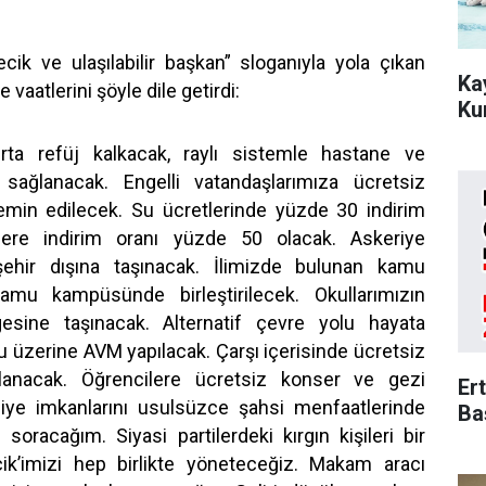
ecik ve ulaşılabilir başkan” sloganıyla yola çıkan
Ka
e vaatlerini şöyle dile getirdi:
Ku
Orta refüj kalkacak, raylı sistemle hastane ve
 sağlanacak. Engelli vatandaşlarımıza ücretsiz
temin edilecek. Su ücretlerinde yüzde 30 indirim
lere indirim oranı yüzde 50 olacak. Askeriye
ehir dışına taşınacak. İlimizde bulunan kamu
amu kampüsünde birleştirilecek. Okullarımızın
esine taşınacak. Alternatif çevre yolu hayata
lu üzerine AVM yapılacak. Çarşı içerisinde ücretsiz
lanacak. Öğrencilere ücretsiz konser ve gezi
Er
iye imkanlarını usulsüzce şahsi menfaatlerinde
Ba
soracağım. Siyasi partilerdeki kırgın kişileri bir
cik’imizi hep birlikte yöneteceğiz. Makam aracı