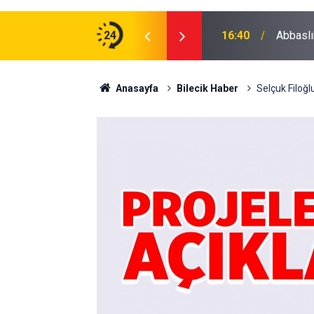
zman Erbaş Alınacak
24
16:40
Abbaslı
Anasayfa
Bilecik Haber
Selçuk Filoğlu