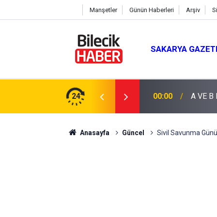
Manşetler
Günün Haberleri
Arşiv
S
SAKARYA GAZET
24
00:00
A VE B
Anasayfa
Güncel
Sivil Savunma Günü