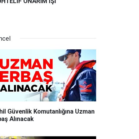
HTELİF ONARIM İŞİ
ncel
hil Güvenlik Komutanlığına Uzman
baş Alınacak