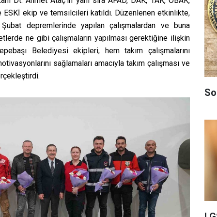
anı Dt. Ahmet Ataç'ın yanı sıra AFAD, DAK, TAK, OBAK,
ESKİ ekip ve temsilcileri katıldı. Düzenlenen etkinlikte,
6 Şubat depremlerinde yapılan çalışmalardan ve buna
lerde ne gibi çalışmaların yapılması gerektiğine ilişkin
 Tepebaşı Belediyesi ekipleri, hem takım çalışmalarını
tivasyonlarını sağlamaları amacıyla takım çalışması ve
rçekleştirdi.
So
LG