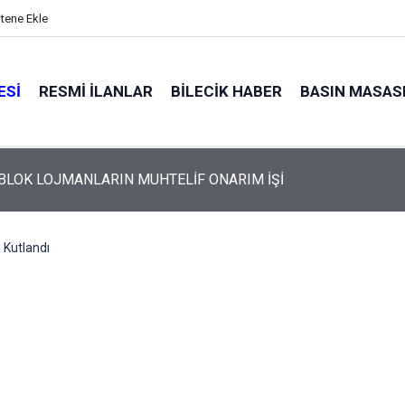
itene Ekle
ESI
RESMI İLANLAR
BILECIK HABER
BASIN MASAS
 BLOK LOJMANLARIN MUHTELİF ONARIM İŞİ
 Kutlandı