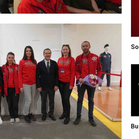
So
Bu