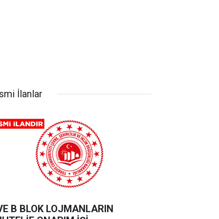
smi İlanlar
VE B BLOK LOJMANLARIN