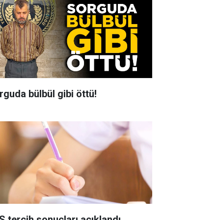
rguda bülbül gibi öttü!
S tercih sonuçları açıklandı