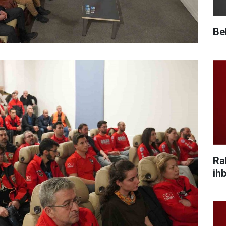
Be
Ra
ihb