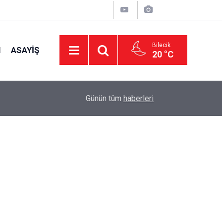
Bilecik
I
ASAYIŞ
20 °C
16:42
CHP Genel Başkan Yardımcısı Erbay: "Türkiye’ni
Günün tüm
haberleri