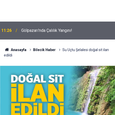
11:26
Gölpazarı'nda Çalılık Yangını!
Anasayfa
Bilecik Haber
Su Uçtu Şelalesi doğal sit ilan
edildi