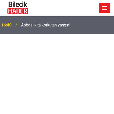
k
16:40
Abbaslık'ta korkutan yangın!