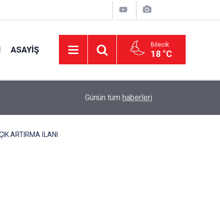
Bilecik
I
ASAYIŞ
18 °C
15:39
İl Genel Meclisi’nden okullara 1.8 milyon TL de
Günün tüm
haberleri
ÇIK ARTIRMA İLANI