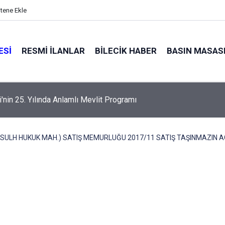
itene Ekle
ESI
RESMI İLANLAR
BILECIK HABER
BASIN MASAS
alyaları küle döndü
K (SULH HUKUK MAH.) SATIŞ MEMURLUĞU 2017/11 SATIŞ TAŞINMAZIN A