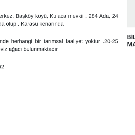
 Merkez, Başköy köyü, Kulaca mevkii , 284 Ada, 24
da olup , Karasu kenarında
Bİ
nde herhangi bir tarımsal faaliyet yoktur .20-25
MA
ceviz ağacı bulunmaktadır
m2