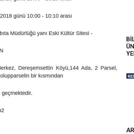
/2018 günü 10:00 - 10:10 arası
abıta Müdürlüğü yanı Eski Kültür Sitesi -
Bİ
ÜN
IN
YE
, Merkez, Dereşemsettin Köyü,144 Ada, 2 Parsel,
olupparselin bir kısmından
u geçmektedir.
m2
AR