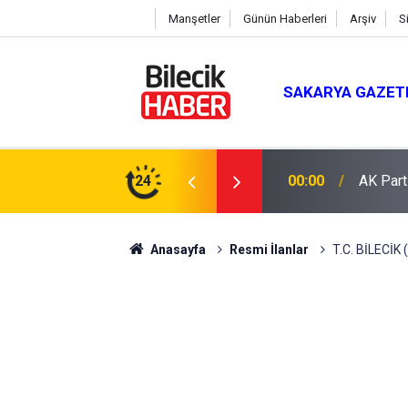
Manşetler
Günün Haberleri
Arşiv
S
SAKARYA GAZET
 Mevlit Programı
24
16:04
Saman b
Anasayfa
Resmi İlanlar
T.C. BİLECİ