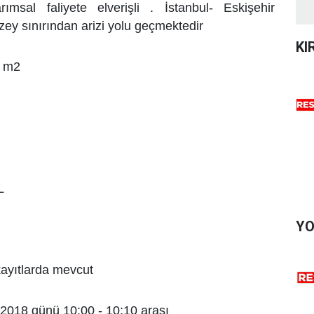
tarımsal faliyete elverişli . İstanbul- Eskişehir
zey sınırından arizi yolu geçmektedir
KI
8 m2
L
YO
kayıtlarda mevcut
/2018 günü 10:00 - 10:10 arası