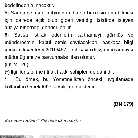
bedelinden alınacaktır.
5- Sartname, ilan tarihinden itibaren herkesin görebilmesi
için dairede açık olup gideri verildigi takdirde isteyen
alıcıya bir örnegi gönderilebilir.
6- Satısa istirak edenlerin sartnameyi görmüs ve
münderecatını kabul etmis sayılacakları, baskaca bilgi
almak isteyenlerin 2010/467 Tlmt. sayılı dosya numarasıyla
müdürlügümüze basvurmaları ilan olunur.
(IIK m.126)
(*) Ilgililer tabirine irtifak hakkı sahipleri de dahildir.
* : Bu örnek, bu Yönetmelikten önceki uygulamada
kullanılan Örnek 64’e karsılık gelmektedir.
(BN 179)
Bu haber toplam 1768 defa okunmuştur