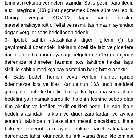
teminat mektubu vermeleri lazımdır. Satıs pesin para iledir,
alıcı isteginde (10) günü geçmemek üzere süre verilebilir.
Damga vergisi, KDV,1/2 tapu harcı ileteslim
masraflarıalıcıya aittir. Tellâliye resmi, tasınmazın aynından
dogan vergiler satıs bedelinden ödenir.
3- Ipotek sahibi alacaklılarla diger ilgilerin (*) bu
gayrimenkul üzerindeki haklarını özellikle faiz ve giderlere
dair olan iddialarını dayanagı belgeler ile (15) gün içinde
dairemize bildirmeleri lazımdır; aksi takdirde hakları tapu
sicil ile sabit olmadıkça paylasmadan hariç bırakılacaktır.
4- Satıs bedeli hemen veya verilen mühlet içinde
ödenmezse Icra ve Iflas Kanununun 133 üncü maddesi
geregince ihale feshedilir. Ihaleye katılıp daha sonra ihale
bedelini yatırmamak sureti ile ihalenin feshine sebep olan
tüm alıcılar ve kefilleri teklif ettikleri bedel ile son ihale
bedeli arasındaki farktan ve diger zararlardan ve ayrıca
temerrüt faizinden müteselsilen mesul olacaklardır. Ihale
farkı ve temerrüt faizi ayrıca hükme hacet kalmaksızın
dairemizce tahsil olunacak, bu fark, varsa öncelikle teminat