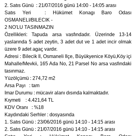
2. Satıs Günü : 21/07/2016 günü 14:00 - 14:05 arası
Satıs Yeri : Hükümet Konagı Baro Odası
OSMANELI/BILECIK -
2 NO'LU TASINMAZIN
Özellikleri: Tapuda arsa vasfındadır. Üzerinde 13-14
yaslarında 5 adet zeytin, 3 adet dut ve 1 adet incir olmak
üzere 9 adet agaç vardır.
Adresi : Bilecik Il, Osmaneli Ilçe, Büyükyenice Köyü,Köy içi
Mahalle/Mevkii, 165 Ada No, 21 Parsel No arsa vasfındaki
tasınmaz.
Yüzölçümü : 274,72 m2
Arsa Payı : tam
Imar Durumu : mücavir alanı dısında kalmaktadır.
Kıymeti : 4.421,64 TL
KDV Oranı : %18
Kaydındaki Serhler : dosyasında
1. Satıs Günü : 23/06/2016 günü 14:10 - 14:15 arası
2. Satıs Günü : 21/07/2016 günü 14:10 - 14:15 arası