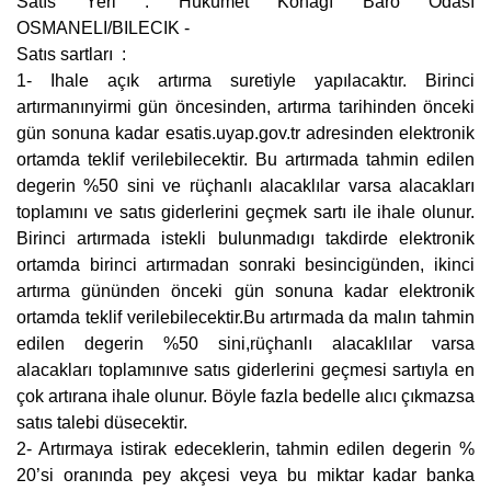
Satıs Yeri : Hükümet Konagı Baro Odası
OSMANELI/BILECIK -
Satıs sartları :
1- Ihale açık artırma suretiyle yapılacaktır. Birinci
artırmanınyirmi gün öncesinden, artırma tarihinden önceki
gün sonuna kadar esatis.uyap.gov.tr adresinden elektronik
ortamda teklif verilebilecektir. Bu artırmada tahmin edilen
degerin %50 sini ve rüçhanlı alacaklılar varsa alacakları
toplamını ve satıs giderlerini geçmek sartı ile ihale olunur.
Birinci artırmada istekli bulunmadıgı takdirde elektronik
ortamda birinci artırmadan sonraki besincigünden, ikinci
artırma gününden önceki gün sonuna kadar elektronik
ortamda teklif verilebilecektir.Bu artırmada da malın tahmin
edilen degerin %50 sini,rüçhanlı alacaklılar varsa
alacakları toplamınıve satıs giderlerini geçmesi sartıyla en
çok artırana ihale olunur. Böyle fazla bedelle alıcı çıkmazsa
satıs talebi düsecektir.
2- Artırmaya istirak edeceklerin, tahmin edilen degerin %
20’si oranında pey akçesi veya bu miktar kadar banka