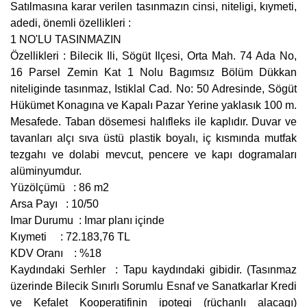
Satılmasına karar verilen tasınmazın cinsi, niteligi, kıymeti,
adedi, önemli özellikleri :
1 NO'LU TASINMAZIN
Özellikleri : Bilecik Ili, Sögüt Ilçesi, Orta Mah. 74 Ada No,
16 Parsel Zemin Kat 1 Nolu Bagımsız Bölüm Dükkan
niteliginde tasınmaz, Istiklal Cad. No: 50 Adresinde, Sögüt
Hükümet Konagına ve Kapalı Pazar Yerine yaklasık 100 m.
Mesafede. Taban dösemesi halıfleks ile kaplıdır. Duvar ve
tavanları alçı sıva üstü plastik boyalı, iç kısmında mutfak
tezgahı ve dolabi mevcut, pencere ve kapı dogramaları
alüminyumdur.
Yüzölçümü : 86 m2
Arsa Payı : 10/50
Imar Durumu : Imar planı içinde
Kıymeti : 72.183,76 TL
KDV Oranı : %18
Kaydındaki Serhler : Tapu kaydındaki gibidir. (Tasınmaz
üzerinde Bilecik Sınırlı Sorumlu Esnaf ve Sanatkarlar Kredi
ve Kefalet Kooperatifinin ipotegi (rüçhanlı alacagı)