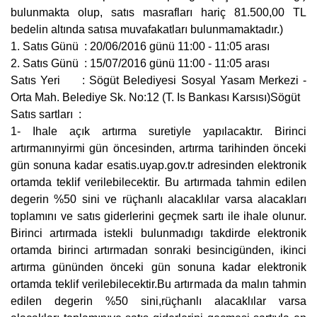
bulunmakta olup, satıs masrafları hariç 81.500,00 TL
bedelin altında satısa muvafakatları bulunmamaktadır.)
1. Satıs Günü : 20/06/2016 günü 11:00 - 11:05 arası
2. Satıs Günü : 15/07/2016 günü 11:00 - 11:05 arası
Satıs Yeri : Sögüt Belediyesi Sosyal Yasam Merkezi -
Orta Mah. Belediye Sk. No:12 (T. Is Bankası Karsısı)Sögüt
Satıs sartları :
1- Ihale açık artırma suretiyle yapılacaktır. Birinci
artırmanınyirmi gün öncesinden, artırma tarihinden önceki
gün sonuna kadar esatis.uyap.gov.tr adresinden elektronik
ortamda teklif verilebilecektir. Bu artırmada tahmin edilen
degerin %50 sini ve rüçhanlı alacaklılar varsa alacakları
toplamını ve satıs giderlerini geçmek sartı ile ihale olunur.
Birinci artırmada istekli bulunmadıgı takdirde elektronik
ortamda birinci artırmadan sonraki besincigünden, ikinci
artırma gününden önceki gün sonuna kadar elektronik
ortamda teklif verilebilecektir.Bu artırmada da malın tahmin
edilen degerin %50 sini,rüçhanlı alacaklılar varsa