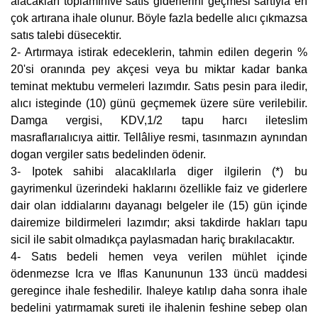
alacakları toplamınıve satıs giderlerini geçmesi sartıyla en
çok artırana ihale olunur. Böyle fazla bedelle alıcı çıkmazsa
satıs talebi düsecektir.
2- Artırmaya istirak edeceklerin, tahmin edilen degerin %
20'si oranında pey akçesi veya bu miktar kadar banka
teminat mektubu vermeleri lazımdır. Satıs pesin para iledir,
alıcı isteginde (10) günü geçmemek üzere süre verilebilir.
Damga vergisi, KDV,1/2 tapu harcı ileteslim
masraflarıalıcıya aittir. Tellâliye resmi, tasınmazın aynından
dogan vergiler satıs bedelinden ödenir.
3- Ipotek sahibi alacaklılarla diger ilgilerin (*) bu
gayrimenkul üzerindeki haklarını özellikle faiz ve giderlere
dair olan iddialarını dayanagı belgeler ile (15) gün içinde
dairemize bildirmeleri lazımdır; aksi takdirde hakları tapu
sicil ile sabit olmadıkça paylasmadan hariç bırakılacaktır.
4- Satıs bedeli hemen veya verilen mühlet içinde
ödenmezse Icra ve Iflas Kanununun 133 üncü maddesi
geregince ihale feshedilir. Ihaleye katılıp daha sonra ihale
bedelini yatırmamak sureti ile ihalenin feshine sebep olan