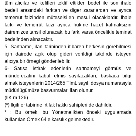
tüm alıcılar ve kefilleri teklif ettikleri bedel ile son ihale
bedeli arasındaki farktan ve diger zararlardan ve ayrıca
temerrüt faizinden müteselsilen mesul olacaklardır. Ihale
farkı ve temerrüt faizi ayrıca hükme hacet kalmaksızın
dairemizce tahsil olunacak, bu fark, varsa öncelikle teminat
bedelinden alınacaktır.
5- Sartname, ilan tarihinden itibaren herkesin görebilmesi
için dairede açık olup gideri verildigi takdirde isteyen
alıcıya bir örnegi gönderilebilir.
6- Satısa istirak edenlerin sartnameyi görmüs ve
münderecatını kabul etmis sayılacakları, baskaca bilgi
almak isteyenlerin 2014/265 Tlmt. sayılı dosya numarasıyla
müdürlügümüze basvurmaları ilan olunur.
(IIK m.126)
(*) Ilgililer tabirine irtifak hakkı sahipleri de dahildir.
* : Bu örnek, bu Yönetmelikten önceki uygulamada
kullanılan Örnek 64’e karsılık gelmektedir.