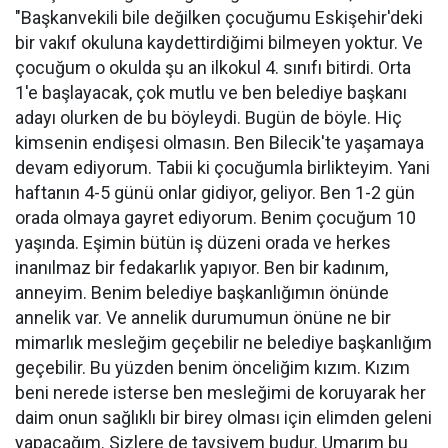
"Başkanvekili bile değilken çocuğumu Eskişehir'deki
bir vakıf okuluna kaydettirdiğimi bilmeyen yoktur. Ve
çocuğum o okulda şu an ilkokul 4. sınıfı bitirdi. Orta
1'e başlayacak, çok mutlu ve ben belediye başkanı
adayı olurken de bu böyleydi. Bugün de böyle. Hiç
kimsenin endişesi olmasın. Ben Bilecik'te yaşamaya
devam ediyorum. Tabii ki çocuğumla birlikteyim. Yani
haftanın 4-5 günü onlar gidiyor, geliyor. Ben 1-2 gün
orada olmaya gayret ediyorum. Benim çocuğum 10
yaşında. Eşimin bütün iş düzeni orada ve herkes
inanılmaz bir fedakarlık yapıyor. Ben bir kadınım,
anneyim. Benim belediye başkanlığımın önünde
annelik var. Ve annelik durumumun önüne ne bir
mimarlık mesleğim geçebilir ne belediye başkanlığım
geçebilir. Bu yüzden benim önceliğim kızım. Kızım
beni nerede isterse ben mesleğimi de koruyarak her
daim onun sağlıklı bir birey olması için elimden geleni
yapacağım. Sizlere de tavsiyem budur. Umarım bu