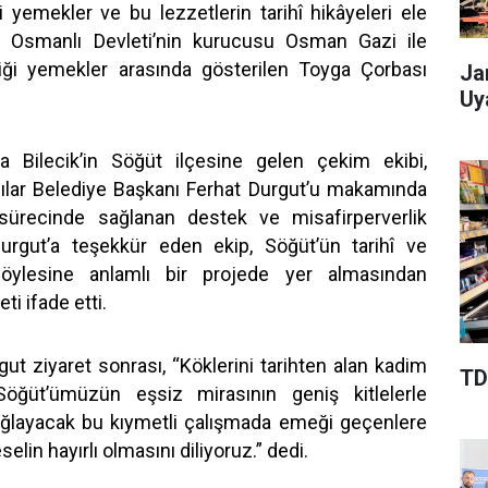
i yemekler ve bu lezzetlerin tarihî hikâyeleri ele
de, Osmanlı Devleti’nin kurucusu Osman Gazi ile
ği yemekler arasında gösterilen Toyga Çorbası
Ja
Uy
 Bilecik’in Söğüt ilçesine gelen çekim ekibi,
lar Belediye Başkanı Ferhat Durgut’u makamında
 sürecinde sağlanan destek ve misafirperverlik
Durgut’a teşekkür eden ekip, Söğüt’ün tarihî ve
böylesine anlamlı bir projede yer almasından
i ifade etti.
ut ziyaret sonrası, “Köklerini tarihten alan kadim
TD
Söğüt’ümüzün eşsiz mirasının geniş kitlelerle
ağlayacak bu kıymetli çalışmada emeği geçenlere
elin hayırlı olmasını diliyoruz.” dedi.