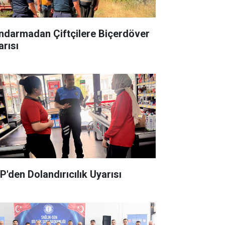
ndarmadan Çiftçilere Biçerdöver
arısı
P'den Dolandırıcılık Uyarısı