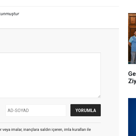
okunmuştur
Ge
Zi
veya imalar, inançlara saldırı içeren, imla kuralları ile