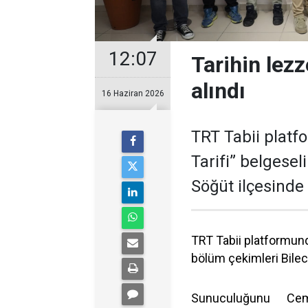
12:07
Tarihin lezz
alındı
16 Haziran 2026
TRT Tabii platf
Tarifi” belgesel
Söğüt ilçesinde 
TRT Tabii platformunda
bölüm çekimleri Bileci
Sunuculuğunu Cem