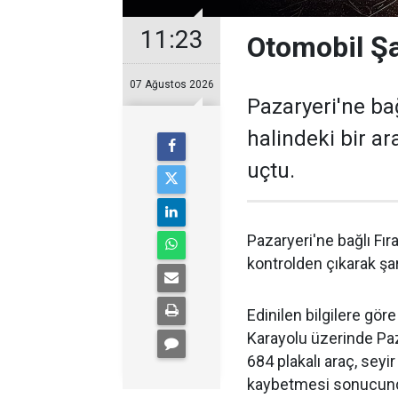
11:23
Otomobil Ş
07 Ağustos 2026
Pazaryeri'ne bağ
halindeki bir a
uçtu.
Pazaryeri'ne bağlı Fır
kontrolden çıkarak ş
Edinilen bilgilere gör
Karayolu üzerinde Paz
684 plakalı araç, sey
kaybetmesi sonucund