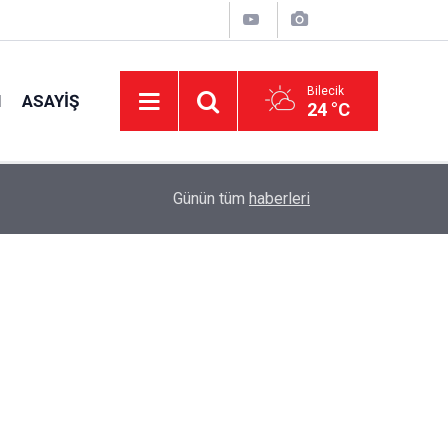
Bilecik
I
ASAYIŞ
24 °C
10:53
Jandarmadan Çiftçilere Biçerdöver Uyarısı
Günün tüm
haberleri