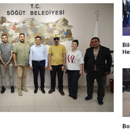
Bi
He
Bo