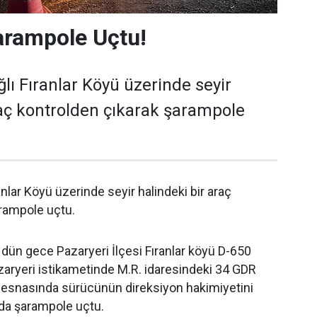
arampole Uçtu!
lı Fıranlar Köyü üzerinde seyir
raç kontrolden çıkarak şarampole
anlar Köyü üzerinde seyir halindeki bir araç
arampole uçtu.
e dün gece Pazaryeri İlçesi Fıranlar köyü D-650
aryeri istikametinde M.R. idaresindeki 34 GDR
ir esnasında sürücünün direksiyon hakimiyetini
a şarampole uçtu.