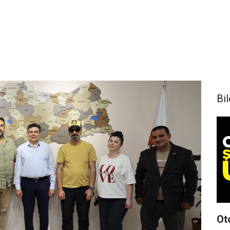
Bi
Ot