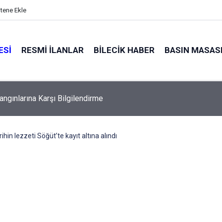
itene Ekle
ESI
RESMI İLANLAR
BILECIK HABER
BASIN MASAS
angınlarına Karşı Bilgilendirme
ihin lezzeti Söğüt’te kayıt altına alındı