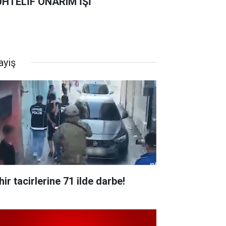
HTELİF ONARIM İŞİ
ayiş
ir tacirlerine 71 ilde darbe!