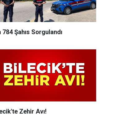
n 784 Şahıs Sorgulandı
ecik'te Zehir Avı!