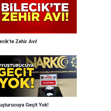
ecik'te Zehir Avı!
uşturucuya Geçit Yok!