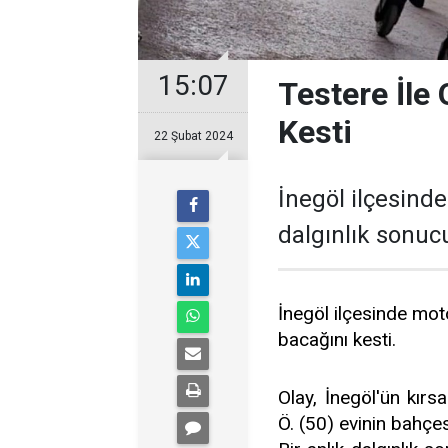
15:07
Testere İle
Kesti
22 Şubat 2024
İnegöl ilçesinde
dalgınlık sonucu
İnegöl ilçesinde moto
bacağını kesti.
Olay, İnegöl'ün kır
Ö. (50) evinin bahçe