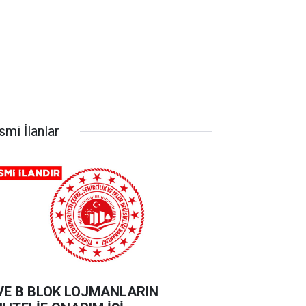
smi İlanlar
VE B BLOK LOJMANLARIN