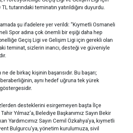
 TL tutarındaki teminatın yatırıldığını duyurdu.
lamada şu ifadelere yer verildi: “Kıymetli Osmaneli
li Spor adına çok önemli bir eşiği daha hep
onelliğe Geçiş Ligi ve Gelişim Ligi için gerekli olan
ki teminat, sizlerin inancı, desteği ve güveniyle
ır.
n ne de birkaç kişinin başarısıdır. Bu başarı;
 beraberliğinin, aynı hedef uğruna tek yürek
 göstergesidir.
zlerden desteklerini esirgemeyen başta İlçe
ahir Yılmaz'a, Belediye Başkanımız Sayın Bekir
kan Yardımcımız Sayın Cemil Özkahya'ya, kıymetli
vent Bulgurcu'ya, yönetim kurulumuza, sivil