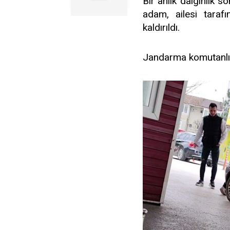
Bir anlık dalgınlık 
adam, ailesi taraf
kaldırıldı.
Jandarma komutanlığı 