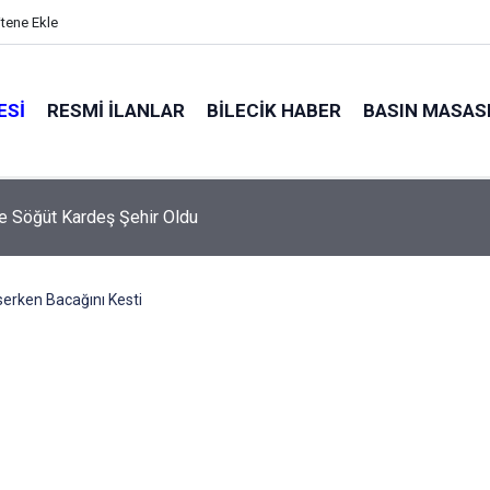
itene Ekle
ESI
RESMI İLANLAR
BILECIK HABER
BASIN MASAS
e Söğüt Kardeş Şehir Oldu
serken Bacağını Kesti