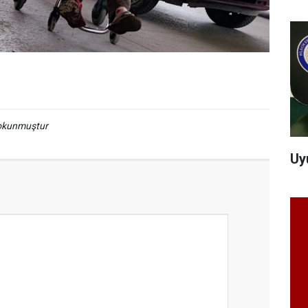
 okunmuştur
Uy