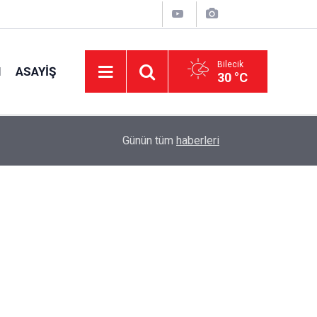
Bilecik
I
ASAYIŞ
30 °C
14:58
Müftü Arpacı Yaz Kur'an Kurslarını Ziyaret Etti
Günün tüm
haberleri