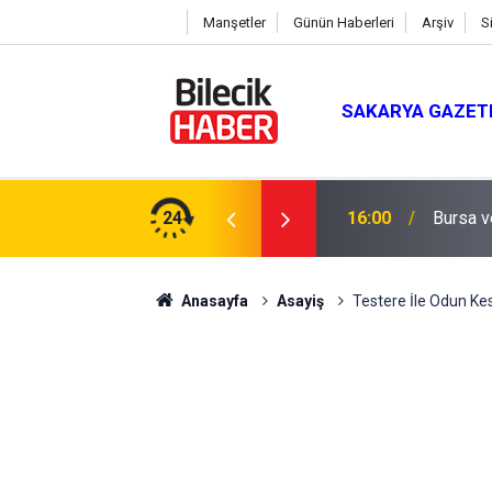
Manşetler
Günün Haberleri
Arşiv
S
SAKARYA GAZET
lik Teminat Tamamlandı
24
16:00
Bursa v
Anasayfa
Asayiş
Testere İle Odun Ke