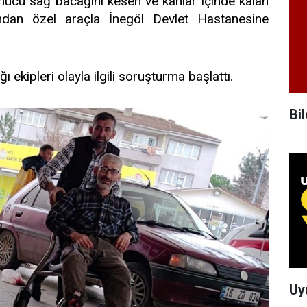
sonucu sağ bacağını kesen ve kanlar içinde kalan
ından özel araçla İnegöl Devlet Hastanesine
ekipleri olayla ilgili soruşturma başlattı.
Bil
Uy