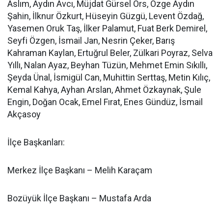
Aslım, Aydın Avcı, Müjdat Gürsel Örs, Özge Aydın
Şahin, İlknur Özkurt, Hüseyin Güzgü, Levent Özdağ,
Yasemen Oruk Taş, İlker Palamut, Fuat Berk Demirel,
Seyfi Özgen, İsmail Jan, Nesrin Çeker, Barış
Kahraman Kaylan, Ertuğrul Beler, Zülkari Poyraz, Selva
Yıllı, Nalan Ayaz, Beyhan Tüzün, Mehmet Emin Sıkıllı,
Şeyda Ünal, İsmigül Can, Muhittin Serttaş, Metin Kılıç,
Kemal Kahya, Ayhan Arslan, Ahmet Özkaynak, Şule
Engin, Doğan Ocak, Emel Fırat, Enes Gündüz, İsmail
Akçasoy
İlçe Başkanları:
Merkez İlçe Başkanı – Melih Karaçam
Bozüyük İlçe Başkanı – Mustafa Arda