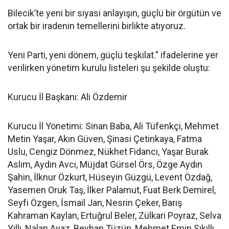
Bilecik’te yeni bir siyasi anlayışın, güçlü bir örgütün ve
ortak bir iradenin temellerini birlikte atıyoruz.
Yeni Parti, yeni dönem, güçlü teşkilat.” ifadelerine yer
verilirken yönetim kurulu listeleri şu şekilde oluştu:
Kurucu İl Başkanı: Ali Özdemir
Kurucu İl Yönetimi: Sinan Baba, Ali Tüfenkçi, Mehmet
Metin Yaşar, Akın Güven, Şinasi Çetinkaya, Fatma
Uslu, Cengiz Dönmez, Nükhet Fidancı, Yaşar Burak
Aslım, Aydın Avcı, Müjdat Gürsel Örs, Özge Aydın
Şahin, İlknur Özkurt, Hüseyin Güzgü, Levent Özdağ,
Yasemen Oruk Taş, İlker Palamut, Fuat Berk Demirel,
Seyfi Özgen, İsmail Jan, Nesrin Çeker, Barış
Kahraman Kaylan, Ertuğrul Beler, Zülkari Poyraz, Selva
Yıllı, Nalan Ayaz, Beyhan Tüzün, Mehmet Emin Sıkıllı,