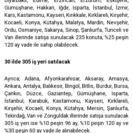
Diyarbakır, Edirne, Erzincan, Erzurum, Eskişehir,
Gümüşhane, Hakkari, Iğdır, Isparta, İstanbul, İzmir,
Kars, Kastamonu, Kayseri, Kırıkkale, Kırklareli, Kırşehir,
Kocaeli, Konya, Kütahya, Malatya, Mardin, Nevşehir,
Ordu, Osmaniye, Sakarya, Sinop, Şanlıurfa, Tunceli ve
Van illerinde satışa sunulacak 235 konuta, %25 peşin
120 ay vade ile sahip olabilecek.
30 ilde 305 iş yeri satılacak
Ayrıca; Adana, Afyonkarahisar, Aksaray, Amasya,
Ankara, Antalya, Balıkesir, Bingöl, Bitlis, Burdur, Bursa,
Çankırı, Düzce, Gaziantep, Gümüşhane, Isparta,
İstanbul, Karabük, Kastamonu, Kayseri, Kırklareli,
Kırşehir, Kocaeli, Konya, Kütahya, Mersin, Şanlıurfa,
Tekirdağ, Van ve Zonguldak illerinde satışa sunulacak
305 iş yeri ise %10 peşin 96 ay, %10 peşin 120 ay ve
%30 peşin 60 ay vade ile alınabilecek.