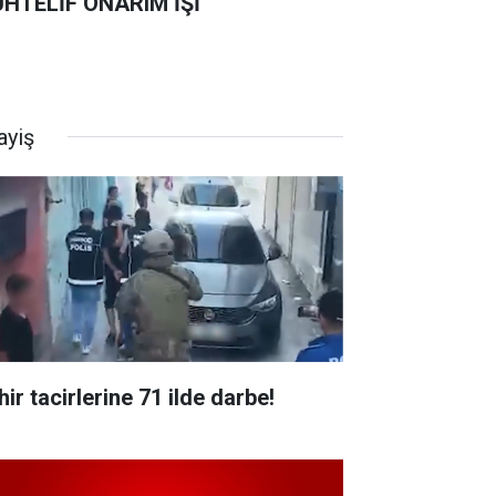
HTELİF ONARIM İŞİ
ayiş
ir tacirlerine 71 ilde darbe!