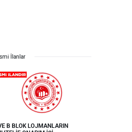
smi İlanlar
VE B BLOK LOJMANLARIN