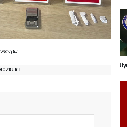
okunmuştur
Uy
h BOZKURT