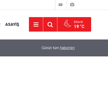
Bilecik
I
ASAYIŞ
19 °C
16:42
CHP Genel Başkan Yardımcısı Erbay: "Türkiye’ni
Günün tüm
haberleri