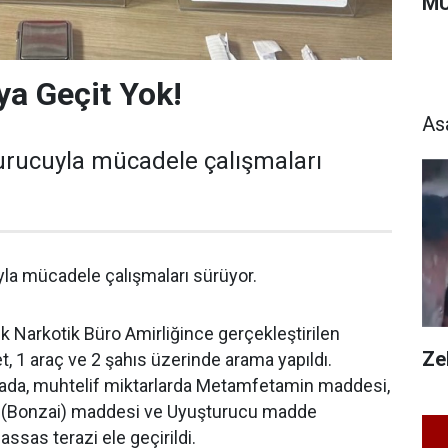
MU
a Geçit Yok!
As
turucuyla mücadele çalışmaları
yla mücadele çalışmaları sürüyor.
Narkotik Büro Amirliğince gerçekleştirilen
Zeh
, 1 araç ve 2 şahıs üzerinde arama yapıldı.
mada, muhtelif miktarlarda Metamfetamin maddesi,
d (Bonzai) maddesi ve Uyuşturucu madde
assas terazi ele geçirildi.