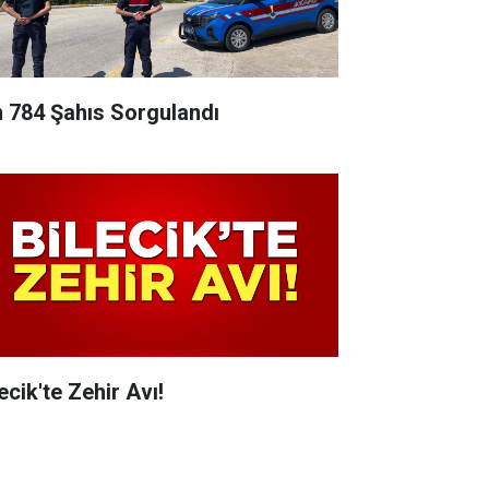
n 784 Şahıs Sorgulandı
ecik'te Zehir Avı!