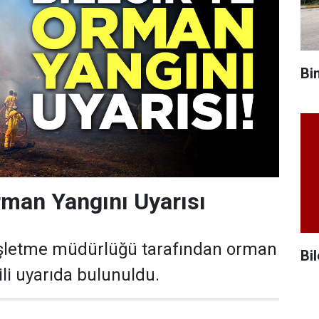
Bi
Orman Yangını Uyarısı
işletme müdürlüğü tarafından orman
Bil
gili uyarıda bulunuldu.