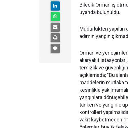
Bilecik Orman işletme
uyarıda bulunuldu.
Müdürlükten yapılan 
adımın yangın çıkmad
Orman ve yerleşimlere 
akaryakıt istasyonları,
temizlik ve güvenliği
açıklamada; "Bu alanla
maddelerin mutlaka t
kesinlikle yakılmamalı
yangınlara dönüşebile
tankeri ve yangın ekip
kontrolleri yapılmalıd
vakit kaybetmeden 112
önlemler, büyük felake