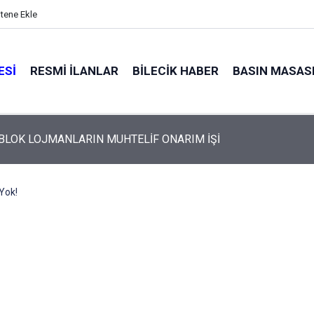
itene Ekle
ESI
RESMI İLANLAR
BILECIK HABER
BASIN MASAS
 BLOK LOJMANLARIN MUHTELİF ONARIM İŞİ
Yok!