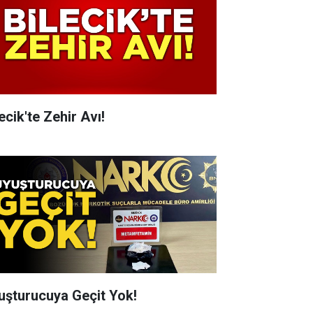
ecik'te Zehir Avı!
uşturucuya Geçit Yok!