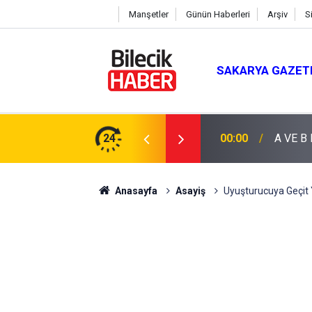
Manşetler
Günün Haberleri
Arşiv
S
SAKARYA GAZET
24
00:00
A VE B
Anasayfa
Asayiş
Uyuşturucuya Geçit 