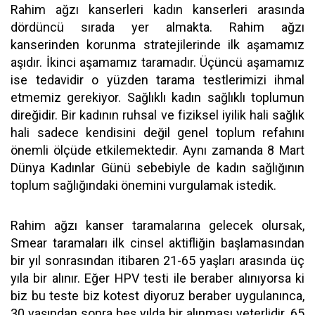
Rahim ağzı kanserleri kadın kanserleri arasında
dördüncü sırada yer almakta. Rahim ağzı
kanserinden korunma stratejilerinde ilk aşamamız
aşıdır. İkinci aşamamız taramadır. Üçüncü aşamamız
ise tedavidir o yüzden tarama testlerimizi ihmal
etmemiz gerekiyor. Sağlıklı kadın sağlıklı toplumun
direğidir. Bir kadının ruhsal ve fiziksel iyilik hali sağlık
hali sadece kendisini değil genel toplum refahını
önemli ölçüde etkilemektedir. Aynı zamanda 8 Mart
Dünya Kadınlar Günü sebebiyle de kadın sağlığının
toplum sağlığındaki önemini vurgulamak istedik.
Rahim ağzı kanser taramalarına gelecek olursak,
Smear taramaları ilk cinsel aktifliğin başlamasından
bir yıl sonrasından itibaren 21-65 yaşları arasında üç
yıla bir alınır. Eğer HPV testi ile beraber alınıyorsa ki
biz bu teste biz kotest diyoruz beraber uygulanınca,
30 yaşından sonra beş yılda bir alınması yeterlidir. 65