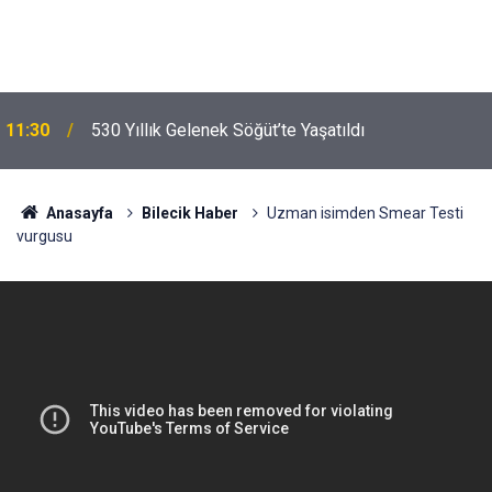
11:30
530 Yıllık Gelenek Söğüt’te Yaşatıldı
Anasayfa
Bilecik Haber
Uzman isimden Smear Testi
vurgusu