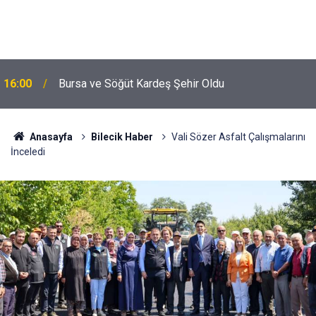
16:00
Bursa ve Söğüt Kardeş Şehir Oldu
Anasayfa
Bilecik Haber
Vali Sözer Asfalt Çalışmalarını
İnceledi