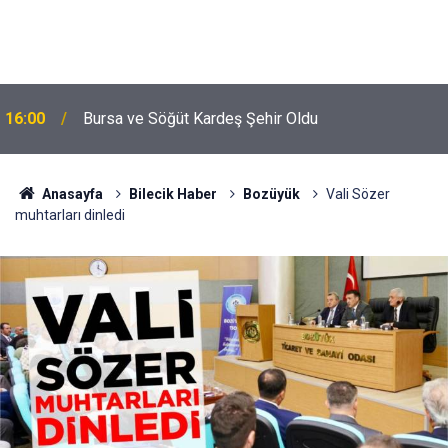
16:00
Bursa ve Söğüt Kardeş Şehir Oldu
Anasayfa
Bilecik Haber
Bozüyük
Vali Sözer
muhtarları dinledi