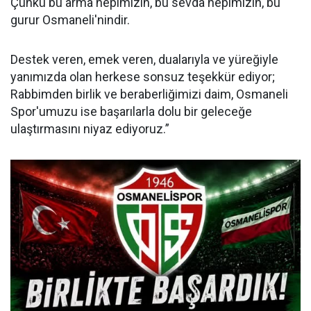
Çünkü bu arma hepimizin, bu sevda hepimizin, bu
gurur Osmaneli'nindir.
Destek veren, emek veren, dualarıyla ve yüreğiyle
yanımızda olan herkese sonsuz teşekkür ediyor;
Rabbimden birlik ve beraberliğimizi daim, Osmaneli
Spor'umuzu ise başarılarla dolu bir geleceğe
ulaştırmasını niyaz ediyoruz.”