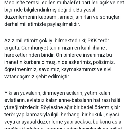
Meclis’te temsil edilen muhalefet partileri açık ve net
biçimde bilgilendirilmiş değildir. Bu yasal
düzenlemenin kapsamı, amacı, sınırları ve sonuçları
derhal milletimizle paylaşılmalıdır.
Aziz milletimiz çok iyi bilmektedir ki; PKK terör
örgütü, Cumhuriyet tarihimizin en kanlı ihanet
hareketlerinden biridir. On binlerce insanımız bu
ihanetin kurbanı olmuş, nice askerimiz, polisimiz,
öğretmenimiz, savcımız, kaymakamımız ve sivil
vatandaşımız şehit edilmiştir.
Yıkılan yuvaların, dinmeyen acıların, yetim kalan
evlatların, evlatsız kalan anne-babaların hatırası hâlâ
yüreğimizdedir. Böylesine ağır bir bedel ödetmiş bir
terör yapılanmasıyla ilgili herhangi bir hukuki, siyasi
veya anayasal düzenleme yapılacaksa, bu konu asla
muğlak ifadelerle, kamuoyundan kaçırılarak ve millet