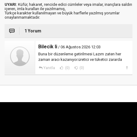
UYARI:
Küfür, hakaret, rencide edici cümleler veya imalar, inançlara saldırı
içeren, imla kuralları ile yazılmamış,
Türkçe karakter kullanılmayan ve büyük harflerle yazılmış yorumlar
onaylanmamaktadır.
1 Yorum
Bilecik li
/ 06 Ağustos 2026 12:03
Buna bir düzenleme getirilmesi Lazım zaten her
zaman aracı kazanıyor.üretici ve tüketici zararda
Yanıtla
(0)
(0)