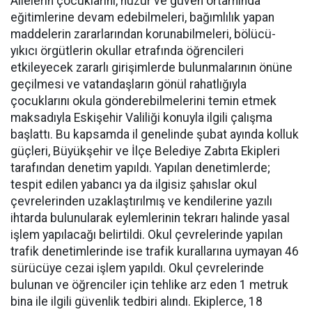
Ailelerin çocuklarını, huzur ve güven ortamında
eğitimlerine devam edebilmeleri, bağımlılık yapan
maddelerin zararlarından korunabilmeleri, bölücü-
yıkıcı örgütlerin okullar etrafında öğrencileri
etkileyecek zararlı girişimlerde bulunmalarının önüne
geçilmesi ve vatandaşların gönül rahatlığıyla
çocuklarını okula gönderebilmelerini temin etmek
maksadıyla Eskişehir Valiliği konuyla ilgili çalışma
başlattı. Bu kapsamda il genelinde şubat ayında kolluk
güçleri, Büyükşehir ve İlçe Belediye Zabıta Ekipleri
tarafından denetim yapıldı. Yapılan denetimlerde;
tespit edilen yabancı ya da ilgisiz şahıslar okul
çevrelerinden uzaklaştırılmış ve kendilerine yazılı
ihtarda bulunularak eylemlerinin tekrarı halinde yasal
işlem yapılacağı belirtildi. Okul çevrelerinde yapılan
trafik denetimlerinde ise trafik kurallarına uymayan 46
sürücüye cezai işlem yapıldı. Okul çevrelerinde
bulunan ve öğrenciler için tehlike arz eden 1 metruk
bina ile ilgili güvenlik tedbiri alındı. Ekiplerce, 18