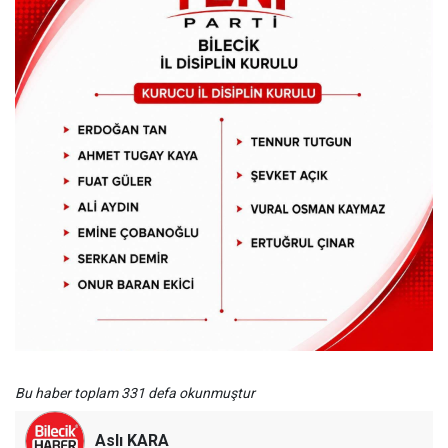
Bu haber toplam 331 defa okunmuştur
Aslı KARA