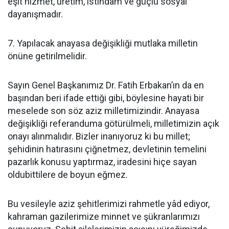
eşit hizmet, üretim, istihdam ve güçlü sosyal
dayanışmadır.
7. Yapılacak anayasa değişikliği mutlaka milletin
önüne getirilmelidir.
Sayın Genel Başkanımız Dr. Fatih Erbakan’ın da en
başından beri ifade ettiği gibi, böylesine hayati bir
meselede son söz aziz milletimizindir. Anayasa
değişikliği referanduma götürülmeli, milletimizin açık
onayı alınmalıdır. Bizler inanıyoruz ki bu millet;
şehidinin hatırasını çiğnetmez, devletinin temelini
pazarlık konusu yaptırmaz, iradesini hiçe sayan
oldubittilere de boyun eğmez.
Bu vesileyle aziz şehitlerimizi rahmetle yâd ediyor,
kahraman gazilerimize minnet ve şükranlarımızı