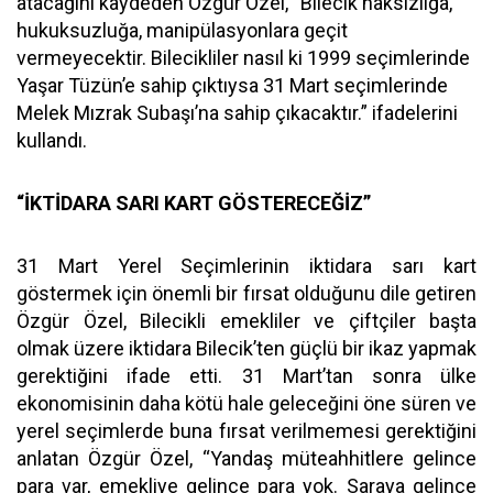
atacağını kaydeden Özgür Özel, “Bilecik haksızlığa,
hukuksuzluğa, manipülasyonlara geçit
vermeyecektir. Bilecikliler nasıl ki 1999 seçimlerinde
Yaşar Tüzün’e sahip çıktıysa 31 Mart seçimlerinde
Melek Mızrak Subaşı’na sahip çıkacaktır.” ifadelerini
kullandı.
“İKTİDARA SARI KART GÖSTERECEĞİZ”
31 Mart Yerel Seçimlerinin iktidara sarı kart
göstermek için önemli bir fırsat olduğunu dile getiren
Özgür Özel, Bilecikli emekliler ve çiftçiler başta
olmak üzere iktidara Bilecik’ten güçlü bir ikaz yapmak
gerektiğini ifade etti. 31 Mart’tan sonra ülke
ekonomisinin daha kötü hale geleceğini öne süren ve
yerel seçimlerde buna fırsat verilmemesi gerektiğini
anlatan Özgür Özel, “Yandaş müteahhitlere gelince
para var, emekliye gelince para yok. Saraya gelince