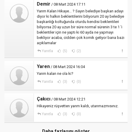
Demir
/ 08 Mart 2024 17:11
Yarım Kalan Hikaye... ? Sayın belediye başkan adayı
diyor ki halkın beklentilerini biliyorum 20 ay belediye
başkanlığı koltuğunda oturdu kendisi beklentileri
biliyorsa 20 ay uzun bir süre normal sürenin 3 te 1 'i
beklentiler için ne yaptı ki 60 ayda ne yapmayı
bekliyor acaba, cidden çok komik geliyor bana bazı
açıklamalar
Yanıtla
(5)
(2)
Yaren
/ 08 Mart 2024 16:04
Yarım kalan ne ola ki?
Yanıtla
(3)
(0)
Çakıcı
/ 08 Mart 2024 12:21
Hikayeniz rüşvetten yarım kaldı, utanmazmısınız.
Yanıtla
(3)
(0)
Daha fazlasını göster