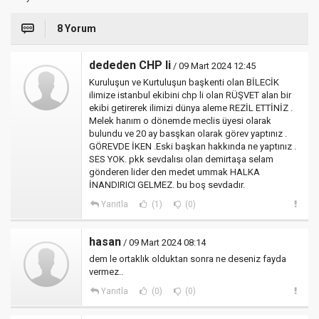
8 Yorum
dededen CHP li
/ 09 Mart 2024 12:45
Kuruluşun ve Kurtuluşun başkenti olan BİLECİK
ilimize istanbul ekibini chp li olan RÜŞVET alan bir
ekibi getirerek ilimizi dünya aleme REZİL ETTİNİZ .
Melek hanım o dönemde meclis üyesi olarak
bulundu ve 20 ay basşkan olarak görev yaptınız .
GÖREVDE İKEN .Eski başkan hakkında ne yaptınız .
SES YOK. pkk sevdalısı olan demirtaşa selam
gönderen lider den medet ummak HALKA
İNANDIRICI GELMEZ. bu boş sevdadır.
Yanıtla
(1)
(0)
hasan
/ 09 Mart 2024 08:14
dem le ortaklık olduktan sonra ne deseniz fayda
vermez..
Yanıtla
(0)
(0)