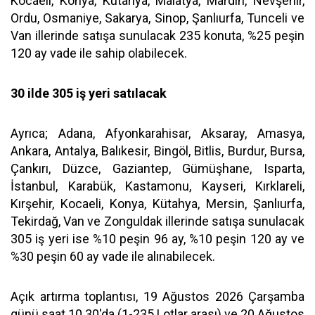
Kocaeli, Konya, Kütahya, Malatya, Mardin, Nevşehir,
Ordu, Osmaniye, Sakarya, Sinop, Şanlıurfa, Tunceli ve
Van illerinde satışa sunulacak 235 konuta, %25 peşin
120 ay vade ile sahip olabilecek.
30 ilde 305 iş yeri satılacak
Ayrıca; Adana, Afyonkarahisar, Aksaray, Amasya,
Ankara, Antalya, Balıkesir, Bingöl, Bitlis, Burdur, Bursa,
Çankırı, Düzce, Gaziantep, Gümüşhane, Isparta,
İstanbul, Karabük, Kastamonu, Kayseri, Kırklareli,
Kırşehir, Kocaeli, Konya, Kütahya, Mersin, Şanlıurfa,
Tekirdağ, Van ve Zonguldak illerinde satışa sunulacak
305 iş yeri ise %10 peşin 96 ay, %10 peşin 120 ay ve
%30 peşin 60 ay vade ile alınabilecek.
Açık artırma toplantısı, 19 Ağustos 2026 Çarşamba
günü saat 10.30'da (1-235 Lotlar arası) ve 20 Ağustos