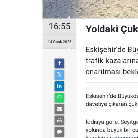
16:55
Yoldaki Çuk
14 Ocak 2026
Eskişehir'de B
trafik kazaları
onarılması bekl
Eskişehir'de Büyükde
davetiye çıkaran çuk
İddiaya göre, Seyitg
yolunda büyük bir çu
kazalarının önüne ge