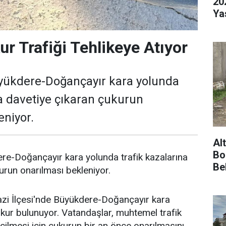
20
Ya
ur Trafiği Tehlikeye Atıyor
üyükdere-Doğançayır kara yolunda
na davetiye çıkaran çukurun
eniyor.
Al
Bo
re-Doğançayır kara yolunda trafik kazalarına
Be
urun onarılması bekleniyor.
azi İlçesi'nde Büyükdere-Doğançayır kara
kur bulunuyor. Vatandaşlar, muhtemel trafik
çilmesi için çukurun bir an önce onarılmasını