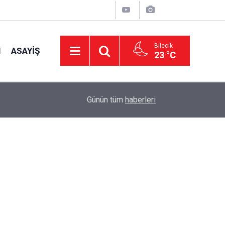
Bilecik
I
ASAYIŞ
23 °C
14:58
OEDAŞ Türkiye’yi temsil edecek
Günün tüm
haberleri