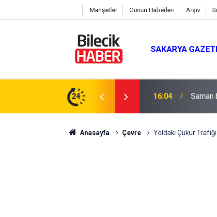
Manşetler
Günün Haberleri
Arşiv
S
SAKARYA GAZET
24
15:39
İl Gene
Anasayfa
Çevre
Yoldaki Çukur Trafiği