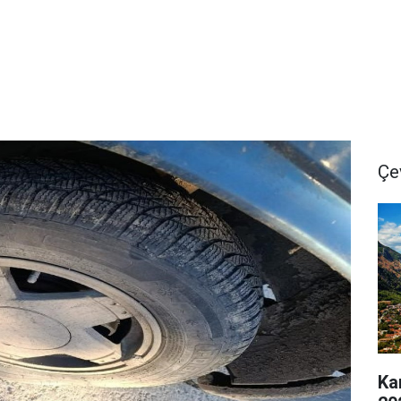
Çe
Ka