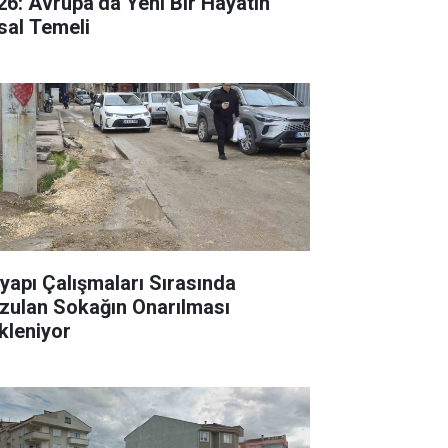
26: Avrupa’da Yeni Bir Hayatın
sal Temeli
tyapı Çalışmaları Sırasında
zulan Sokağın Onarılması
kleniyor