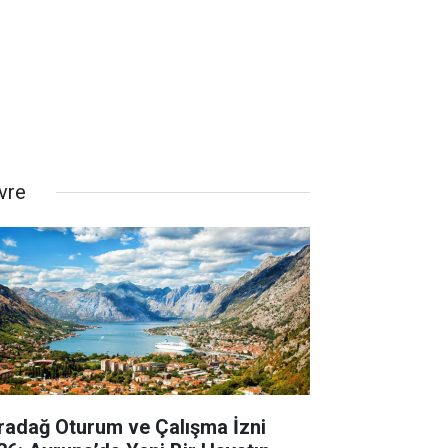
vre
radağ Oturum ve Çalışma İzni