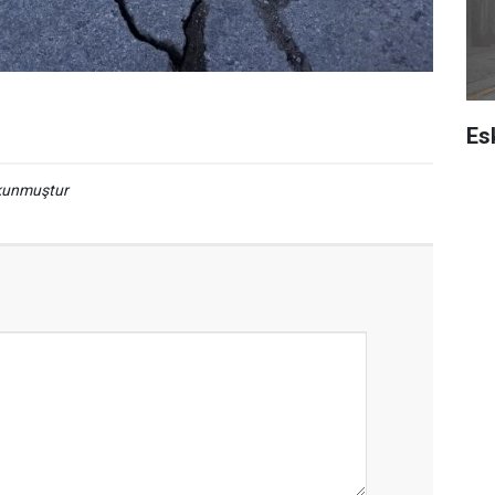
Es
okunmuştur