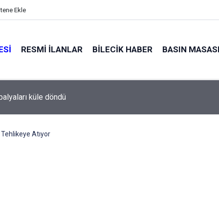
itene Ekle
ESI
RESMI İLANLAR
BILECIK HABER
BASIN MASAS
l Meclisi’nden okullara 1.8 milyon TL destek
 Tehlikeye Atıyor