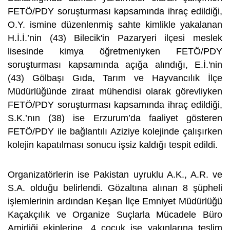
FETÖ/PDY soruşturması kapsamında ihraç edildiği,
O.Y. ismine düzenlenmiş sahte kimlikle yakalanan
H.İ.İ.’nin (43) Bilecik'in Pazaryeri ilçesi meslek
lisesinde kimya öğretmeniyken FETÖ/PDY
soruşturması kapsamında açığa alındığı, E.İ.'nin
(43) Gölbaşı Gıda, Tarım ve Hayvancılık İlçe
Müdürlüğünde ziraat mühendisi olarak görevliyken
FETÖ/PDY soruşturması kapsamında ihraç edildiği,
S.K.’nın (38) ise Erzurum’da faaliyet gösteren
FETÖ/PDY ile bağlantılı Aziziye kolejinde çalışırken
kolejin kapatılması sonucu işsiz kaldığı tespit edildi.
Organizatörlerin ise Pakistan uyruklu A.K., A.R. ve
S.A. olduğu belirlendi. Gözaltına alınan 8 şüpheli
işlemlerinin ardından Keşan İlçe Emniyet Müdürlüğü
Kaçakçılık ve Organize Suçlarla Mücadele Büro
Amirliği ekiplerine, 4 çocuk ise yakınlarına teslim