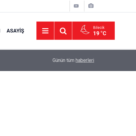
Bilecik
I
ASAYIŞ
19 °C
13:48
Öğrencilere Trafik Eğitimi
Günün tüm
haberleri