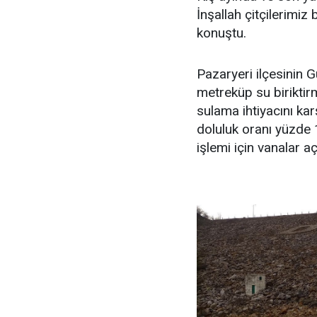
İnşallah çitçilerimiz
konuştu.
Pazaryeri ilçesinin
metreküp su biriktir
sulama ihtiyacını ka
doluluk oranı yüzde 
işlemi için vanalar açı