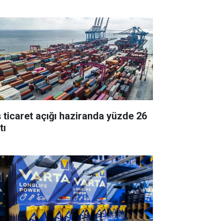
ş ticaret açığı haziranda yüzde 26
tı