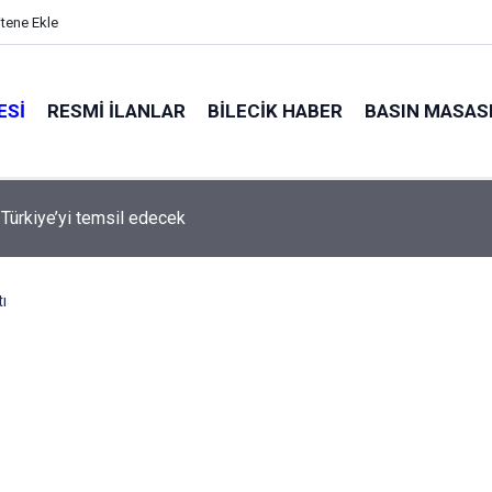
itene Ekle
ESI
RESMI İLANLAR
BILECIK HABER
BASIN MASAS
lara Dolandırıcılık Uyarısı
ı