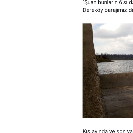
"Şuan bunların 6'sı 
Dereköy barajımız da
Kış ayında ve son yağ