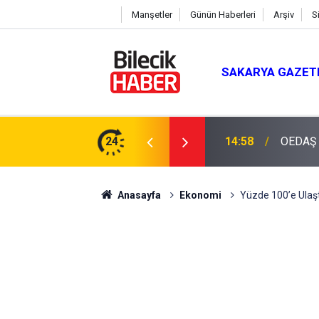
Manşetler
Günün Haberleri
Arşiv
S
SAKARYA GAZET
24
13:49
Vatandaş
Anasayfa
Ekonomi
Yüzde 100’e Ulaşt