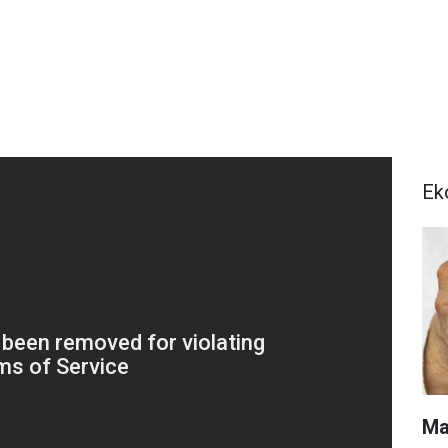
Ek
Ma