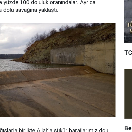
da yüzde 100 doluluk oranındalar. Ayrıca
 dolu savağına yaklaştı.
TC
Be
ışlarla birlikte Allah'a şükür barajlarımız dolu.