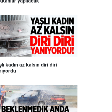
kkânlar yapılacak
lı kadın az kalsın diri diri
nıyordu