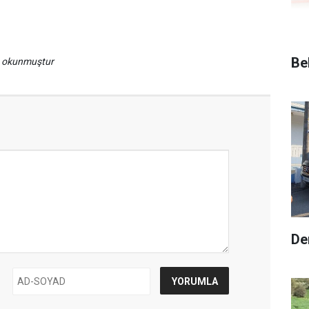
Be
a okunmuştur
De