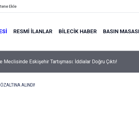
itene Ekle
ESI
RESMI İLANLAR
BILECIK HABER
BASIN MASAS
e Meclisinde Eskişehir Tartışması: İddialar Doğru Çıktı!
GÖZALTINA ALINDI!