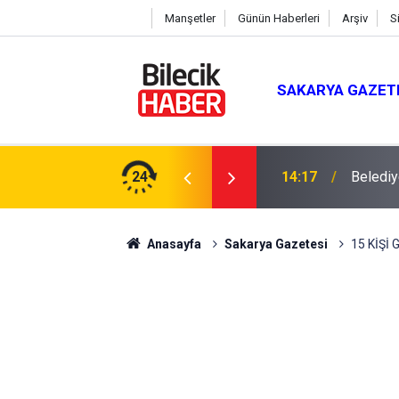
Manşetler
Günün Haberleri
Arşiv
S
SAKARYA GAZET
dı
24
14:17
Belediy
Anasayfa
Sakarya Gazetesi
15 KİŞİ 