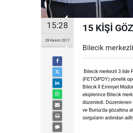
15:28
15 KİŞİ GÖ
28 Kasım 2017
Bilecik merkezl
Bilecik merkezli 3 ilde 
(FETÖ/PDY) yönelik oper
Bilecik İl Emniyet Müd
ekiplerince Bilecik mer
düzenledi. Düzenlenen o
ve Bursa'da gözaltına alı
sorguların ardından adli