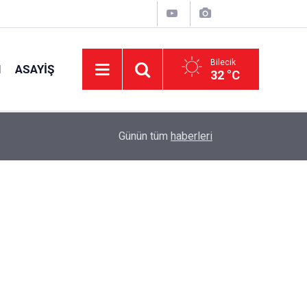
Bilecik
I
ASAYIŞ
32 °C
14:03
Çocuklar İçin Güvenli Mini Club Alanları ve Aktivi
Günün tüm
haberleri