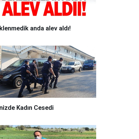
klenmedik anda alev aldı!
nizde Kadın Cesedi