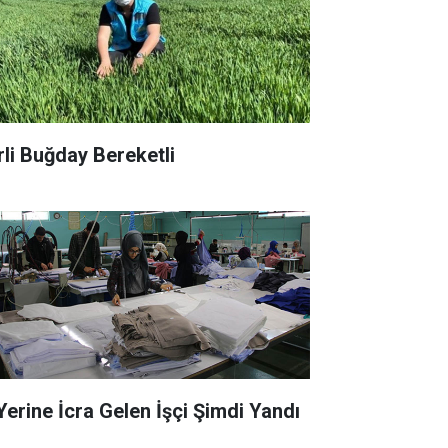
rli Buğday Bereketli
 Yerine İcra Gelen İşçi Şimdi Yandı