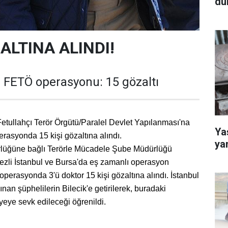
dü
ZALTINA ALINDI!
i FETÖ operasyonu: 15 gözaltı
Fetullahçı Terör Örgütü/Paralel Devlet Yapılanması'na
Yaş
asyonda 15 kişi gözaltına alındı.
ya
ürlüğüne bağlı Terörle Mücadele Şube Müdürlüğü
kezli İstanbul ve Bursa'da eş zamanlı operasyon
perasyonda 3'ü doktor 15 kişi gözaltına alındı. İstanbul
nan şüphelilerin Bilecik'e getirilerek, buradaki
yeye sevk edileceği öğrenildi.