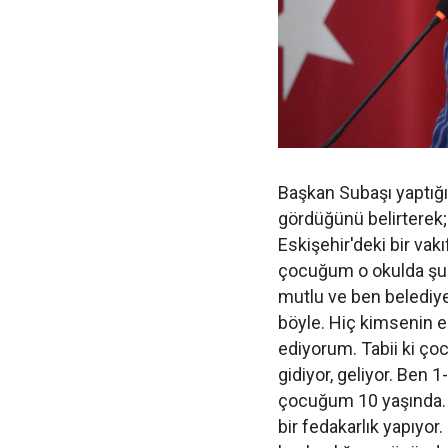
Başkan Subaşı yaptığ
gördüğünü belirterek;
Eskişehir'deki bir vak
çocuğum o okulda şu an
mutlu ve ben belediye
böyle. Hiç kimsenin 
ediyorum. Tabii ki ço
gidiyor, geliyor. Ben
çocuğum 10 yaşında. 
bir fedakarlık yapıyo