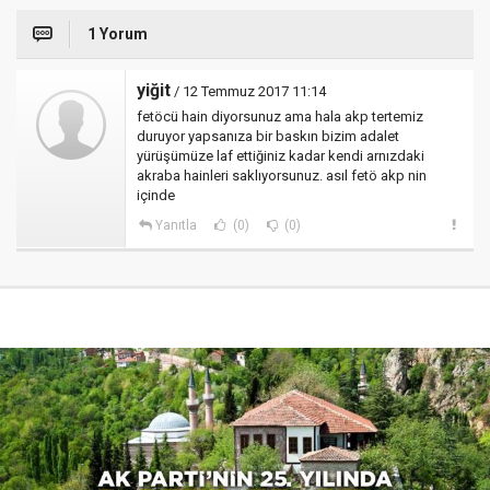
1 Yorum
yiğit
/ 12 Temmuz 2017 11:14
fetöcü hain diyorsunuz ama hala akp tertemiz
duruyor yapsanıza bir baskın bizim adalet
yürüşümüze laf ettiğiniz kadar kendi arnızdaki
akraba hainleri saklıyorsunuz. asıl fetö akp nin
içinde
Yanıtla
(0)
(0)