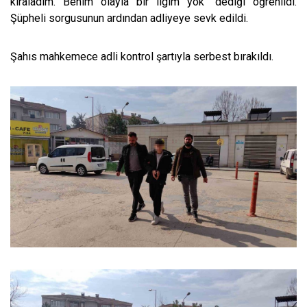
kiraladım. Benim olayla bir ilgim yok" dediği öğrenildi.
Şüpheli sorgusunun ardından adliyeye sevk edildi.
Şahıs mahkemece adli kontrol şartıyla serbest bırakıldı.