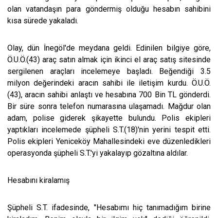
olan vatandaşın para göndermiş olduğu hesabın sahibini
kısa sürede yakaladı.
Olay, dün İnegöl'de meydana geldi. Edinilen bilgiye göre,
Ö.U.Ö.(43) araç satın almak için ikinci el araç satış sitesinde
sergilenen araçları incelemeye başladı. Beğendiği 3.5
milyon değerindeki aracın sahibi ile iletişim kurdu. Ö.U.Ö.
(43), aracın sahibi anlaştı ve hesabına 700 Bin TL gönderdi.
Bir süre sonra telefon numarasına ulaşamadı. Mağdur olan
adam, polise giderek şikayette bulundu. Polis ekipleri
yaptıkları incelemede şüpheli S.T.(18)'nin yerini tespit etti.
Polis ekipleri Yeniceköy Mahallesindeki eve düzenledikleri
operasyonda şüpheli S.T.'yi yakalayıp gözaltına aldılar.
Hesabını kiralamış
Şüpheli S.T. ifadesinde, "Hesabımı hiç tanımadığım birine