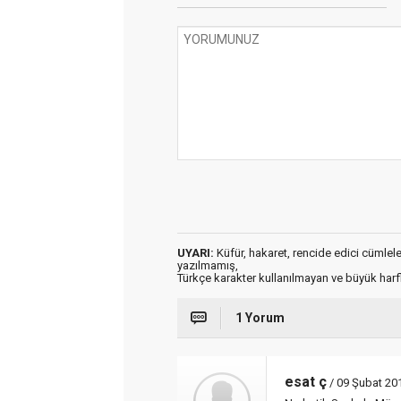
UYARI:
Küfür, hakaret, rencide edici cümleler 
yazılmamış,
Türkçe karakter kullanılmayan ve büyük har
1 Yorum
esat ç
/ 09 Şubat 20