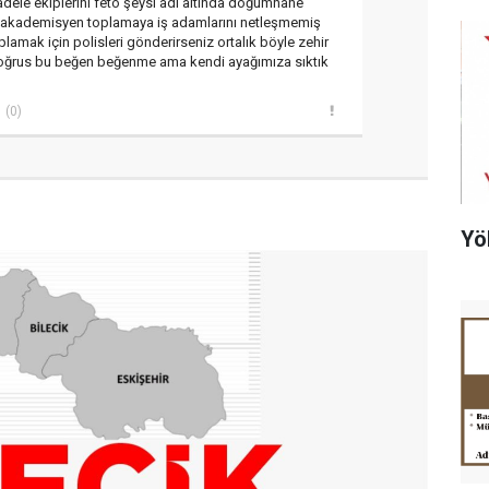
dele ekiplerini fetö şeysi adı altında doğumhane
ye akademisyen toplamaya iş adamlarını netleşmemiş
lamak için polisleri gönderirseniz ortalık böyle zehir
si doğrus bu beğen beğenme ama kendi ayağımıza sıktık
(0)
Yö