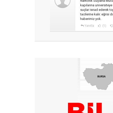
Narkotik Suçlarla Müca
kapılarına universite
suçlar isnad ederek top
tacilerine kalır. eğri
haberimiz yok.
Yanıtla
(1)