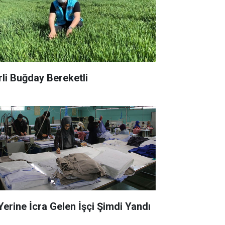
rli Buğday Bereketli
 Yerine İcra Gelen İşçi Şimdi Yandı