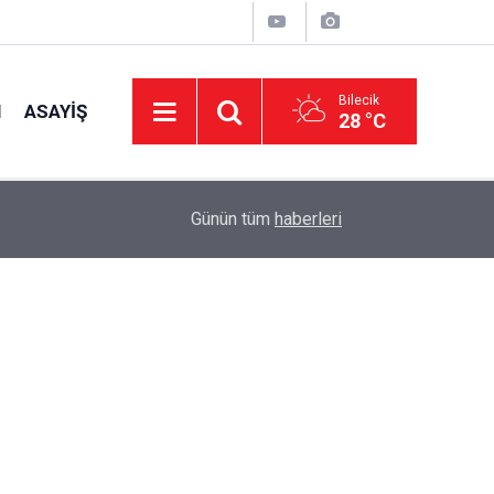
Bilecik
I
ASAYIŞ
28 °C
11:00
Osmaneli'ne İki Yeni Park
Günün tüm
haberleri