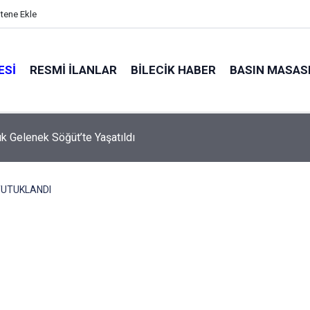
itene Ekle
ESI
RESMI İLANLAR
BILECIK HABER
BASIN MASAS
lık Gelenek Söğüt’te Yaşatıldı
 TUTUKLANDI