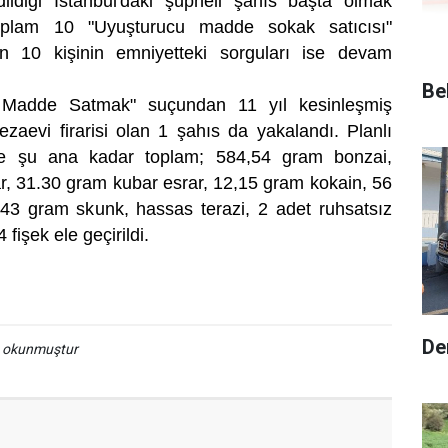
ildiği İstanbul'daki şüpheli şahıs başta olmak
oplam 10 "Uyuşturucu madde sokak satıcısı"
n 10 kişinin emniyetteki sorguları ise devam
Be
 Madde Satmak" suçundan 11 yıl kesinleşmiş
zaevi firarisi olan 1 şahıs da yakalandı. Planlı
e şu ana kadar toplam; 584,54 gram bonzai,
r, 31.30 gram kubar esrar, 12,15 gram kokain, 56
,43 gram skunk, hassas terazi, 2 adet ruhsatsız
 fişek ele geçirildi.
De
a okunmuştur