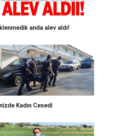
klenmedik anda alev aldı!
nizde Kadın Cesedi