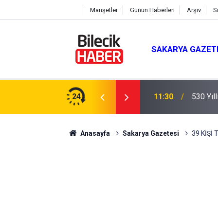
Manşetler
Günün Haberleri
Arşiv
S
SAKARYA GAZET
24
11:30
530 Yıl
Anasayfa
Sakarya Gazetesi
39 KİŞİ