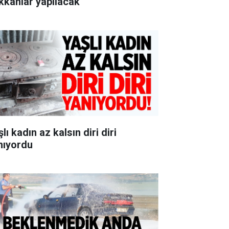
kkânlar yapılacak
lı kadın az kalsın diri diri
nıyordu