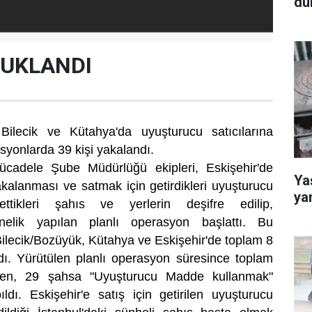
dü
TUKLANDI
, Bilecik ve Kütahya'da uyuşturucu satıcılarına
syonlarda 39 kişi yakalandı.
ücadele Şube Müdürlüğü ekipleri, Eskişehir'de
Yaş
akalanması ve satmak için getirdikleri uyuşturucu
ya
ttikleri şahıs ve yerlerin deşifre edilip,
nelik yapılan planlı operasyon başlattı. Bu
ilecik/Bozüyük, Kütahya ve Eskişehir'de toplam 8
dı. Yürütülen planlı operasyon süresince toplam
ken, 29 şahsa "Uyuşturucu Madde kullanmak"
dı. Eskişehir'e satış için getirilen uyuşturucu