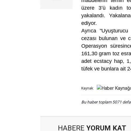
maddelerin temin ed
üzere 3’ü kadın t
yakalandı. Yakalana
ediyor.
Ayrıca "Uyuşturucu
cezası bulunan ve ce
Operasyon süresinc
161,30 gram toz esra
adet ecstacy hap, 1
tüfek ve bunlara ait 24
Kaynak:
Bu haber toplam 5071 def
HABERE
YORUM KAT