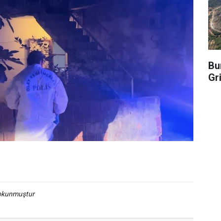
Bu
Gr
 okunmuştur