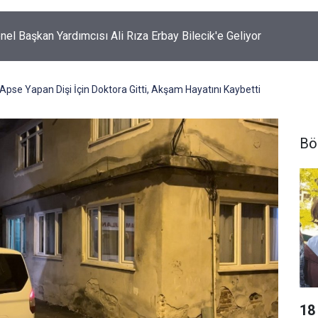
Arslanboğa'dan "Terörsüz Türkiye" Tepkisi!
Apse Yapan Dişi İçin Doktora Gitti, Akşam Hayatını Kaybetti
Bö
18