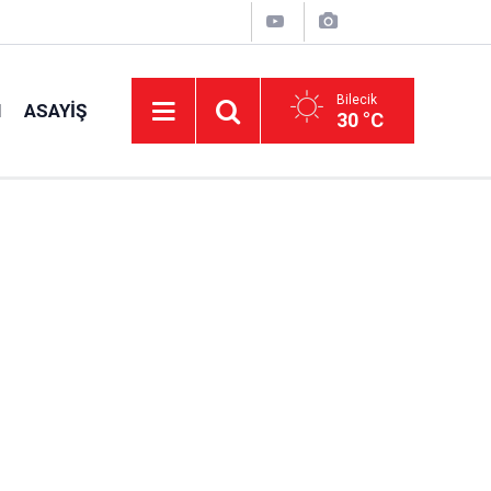
Bilecik
I
ASAYIŞ
30 °C