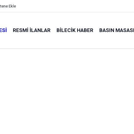
itene Ekle
ESI
RESMI İLANLAR
BILECIK HABER
BASIN MASAS