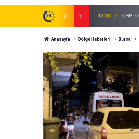
 Rıza Erbay Bilecik'e Geliyor
24
12:55
Başkan 
Anasayfa
Bölge Haberleri
Bursa