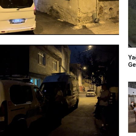
Ya
Get