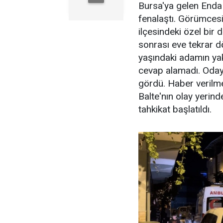
Bursa'ya gelen Enda 
fenalaştı. Görümcesiy
ilçesindeki özel bir d
sonrası eve tekrar 
yaşındaki adamın yak
cevap alamadı. Odaya 
gördü. Haber verilmes
Balte'nın olay yerinde 
tahkikat başlatıldı.