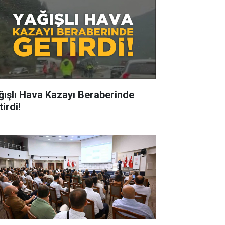
ğışlı Hava Kazayı Beraberinde
irdi!