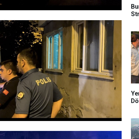
Bu
Str
Ye
Dö