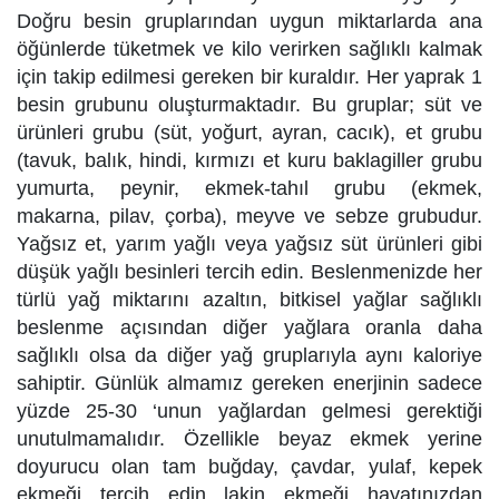
Doğru besin gruplarından uygun miktarlarda ana
öğünlerde tüketmek ve kilo verirken sağlıklı kalmak
için takip edilmesi gereken bir kuraldır. Her yaprak 1
besin grubunu oluşturmaktadır. Bu gruplar; süt ve
ürünleri grubu (süt, yoğurt, ayran, cacık), et grubu
(tavuk, balık, hindi, kırmızı et kuru baklagiller grubu
yumurta, peynir, ekmek-tahıl grubu (ekmek,
makarna, pilav, çorba), meyve ve sebze grubudur.
Yağsız et, yarım yağlı veya yağsız süt ürünleri gibi
düşük yağlı besinleri tercih edin. Beslenmenizde her
türlü yağ miktarını azaltın, bitkisel yağlar sağlıklı
beslenme açısından diğer yağlara oranla daha
sağlıklı olsa da diğer yağ gruplarıyla aynı kaloriye
sahiptir. Günlük almamız gereken enerjinin sadece
yüzde 25-30 ‘unun yağlardan gelmesi gerektiği
unutulmamalıdır. Özellikle beyaz ekmek yerine
doyurucu olan tam buğday, çavdar, yulaf, kepek
ekmeği tercih edin lakin ekmeği hayatınızdan