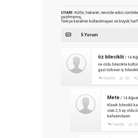
UYARI:
Küfür, hakaret, rencide edici cümleler 
yazılmamış,
Türkçe karakter kullanılmayan ve büyük har
5 Yorum
öz bileciklii
/ 14 Ağ
ne oldu bilecikte kültür 
gazi türbesii iş bileci
Yanıtla
(0)
Mete
/ 14 Ağus
Klasik bilecikli k
olalı 2,5 ay oldu
kafasindasin
Yanıtla
(0