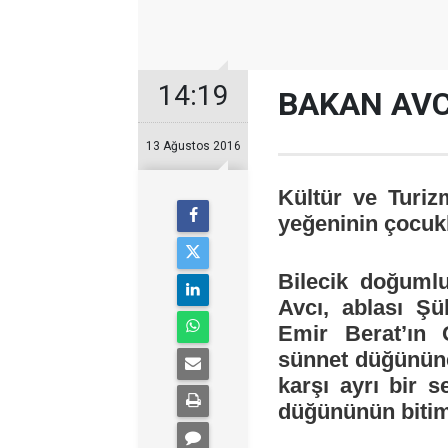
14:19
BAKAN AVCI
13 Ağustos 2016
Kültür ve Turiz
yeğeninin çocuk
Bilecik doğuml
Avcı, ablası Şü
Emir Berat’ın 
sünnet düğününe
karşı ayrı bir 
düğününün bitimi