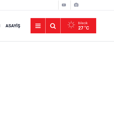
Bilecik
I
ASAYIŞ
27 °C