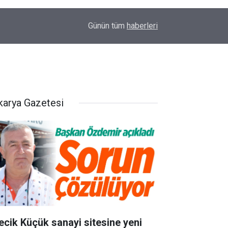
11:44
Başkan Torun’dan OSMİD’e ziyaret
Günün tüm
haberleri
karya Gazetesi
lecik Küçük sanayi sitesine yeni