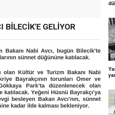
dü
 BİLECİK'E GELİYOR
m Bakanı Nabi Avcı, bugün Bilecik’te
larının sünnet düğününe katılacak.
Yaş
u olan Kültür ve Turizm Bakanı Nabi
ya
kriye Bayrakçının torunları Ömer ve
Gökkaya Park’ta düzenlenecek olan
 katılacak. Yeğeni Hüsnü Bayrakçı'ya
sevgi besleyen Bakan Avcı’nın, sünnet
ne kadar ilde kalması bekleniyor.