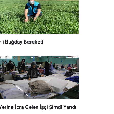
rli Buğday Bereketli
 Yerine İcra Gelen İşçi Şimdi Yandı