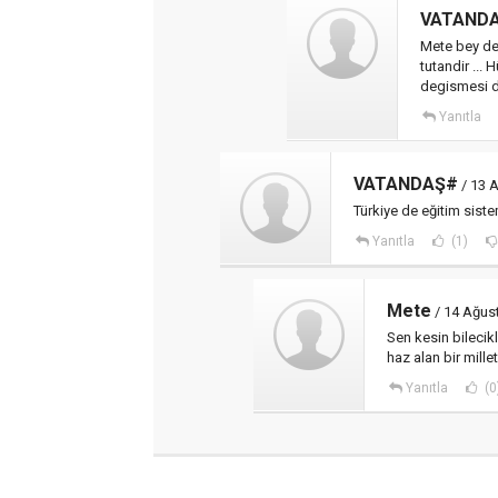
VATAND
Mete bey dev
tutandir ...
degismesi d
Yanıtla
VATANDAŞ#
/ 13 
Türkiye de eğitim siste
Yanıtla
(1)
Mete
/ 14 Ağus
Sen kesin bilecik
haz alan bir mill
Yanıtla
(0