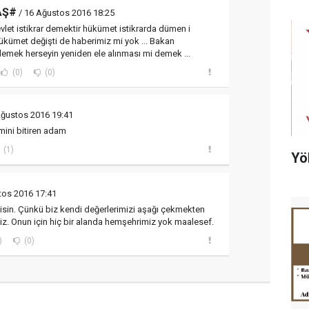
AŞ#
/ 16 Ağustos 2016 18:25
let istikrar demektir hükümet istikrarda dümen i
 Hükümet değişti de haberimiz mi yok ... Bakan
emek herseyin yeniden ele alınması mi demek ...
(0)
(0)
Ağustos 2016 19:41
mini bitiren adam
(1)
Yö
tos 2016 17:41
lisin. Çünkü biz kendi değerlerimizi aşağı çekmekten
etiz. Onun için hiç bir alanda hemşehrimiz yok maalesef.
)
(0)