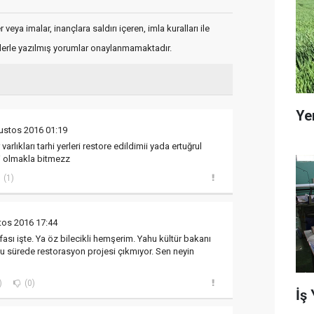
veya imalar, inançlara saldırı içeren, imla kuralları ile
flerle yazılmış yorumlar onaylanmamaktadır.
Ye
ustos 2016 01:19
varlıkları tarhi yerleri restore edildimii yada ertuğrul
kli olmakla bitmezz
(1)
tos 2016 17:44
afası işte. Ya öz bilecikli hemşerim. Yahu kültür bakanı
.bu sürede restorasyon projesi çıkmıyor. Sen neyin
)
(0)
İş