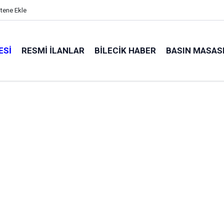
itene Ekle
ESI
RESMI İLANLAR
BILECIK HABER
BASIN MASAS