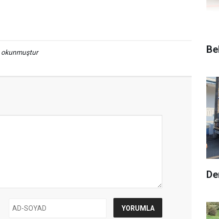
Be
a okunmuştur
De