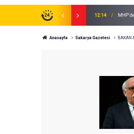
ağında inceleme
24
12:14
MHP’den
Anasayfa
Sakarya Gazetesi
BAKAN A