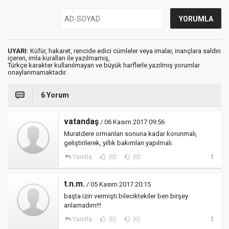
UYARI:
Küfür, hakaret, rencide edici cümleler veya imalar, inançlara saldırı
içeren, imla kuralları ile yazılmamış,
Türkçe karakter kullanılmayan ve büyük harflerle yazılmış yorumlar
onaylanmamaktadır.
6 Yorum
vatandaş
/ 06 Kasım 2017 09:56
Muratdere ormanları sonuna kadar korunmalı,
geliştirilerek, yıllık bakımları yapılmalı.
Yanıtla
(0)
(0)
t.n.m.
/ 05 Kasım 2017 20:15
başta izin vermişti bileciktekiler ben birşey
anlamadım!!!
Yanıtla
(0)
(0)