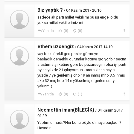
Biz yaptık ?
/ 04 Kasım 2017 20:16
sadece ak parti millet vekili mi bu işi engel oldu
yoksa millet vekillerimiz mi
Yanıtla
(0)
(0)
ethem uzcengiz
/ 04 Kasım 2017 14:19
vay bee sürekli geri paslar görmeye
başladık.demekki durumlar kötüye gidiyor.bir seçim
araştırma şirketine göre bu pazarseçim olsa iyi parti
oyları yüzde 21 çıkıyormuş kararsızların sayısı
yüzde 7 ye gerilemiş chp 19 an inmiş mhp 3.5 inmiş
akp 32 mış hdp 14 e yükselmiş digerleri sıfırya
yakınmış.
Yanıtla
(0)
(1)
Necmettin iman(BİLECİK)
/ 04 Kasım 2017
01:29
Yaptım olmadı.?Her konu böyle olmaya başladı.?
Hayırdır.