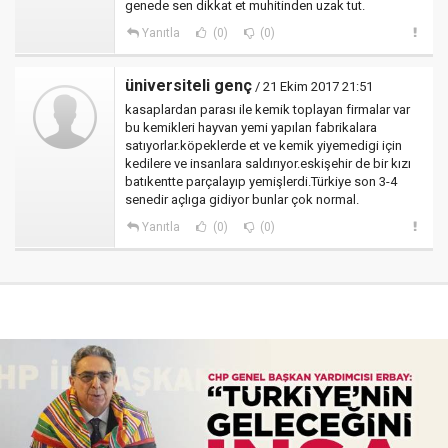
genede sen dikkat et muhitinden uzak tut.
Yanıtla
(0)
(0)
üniversiteli genç
/ 21 Ekim 2017 21:51
kasaplardan parası ile kemik toplayan firmalar var
bu kemikleri hayvan yemi yapılan fabrikalara
satıyorlar.köpeklerde et ve kemik yiyemedigi için
kedilere ve insanlara saldırıyor.eskişehir de bir kızı
batıkentte parçalayıp yemişlerdi.Türkiye son 3-4
senedir açlıga gidiyor bunlar çok normal.
Yanıtla
(0)
(0)