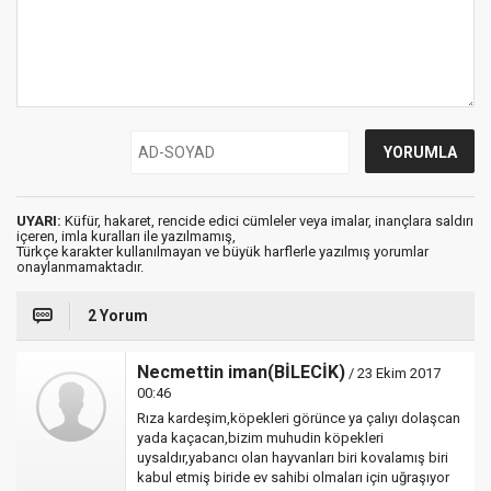
UYARI:
Küfür, hakaret, rencide edici cümleler veya imalar, inançlara saldırı
içeren, imla kuralları ile yazılmamış,
Türkçe karakter kullanılmayan ve büyük harflerle yazılmış yorumlar
onaylanmamaktadır.
2 Yorum
Necmettin iman(BİLECİK)
/ 23 Ekim 2017
00:46
Rıza kardeşim,köpekleri görünce ya çalıyı dolaşcan
yada kaçacan,bizim muhudin köpekleri
uysaldır,yabancı olan hayvanları biri kovalamış biri
kabul etmiş biride ev sahibi olmaları için uğraşıyor