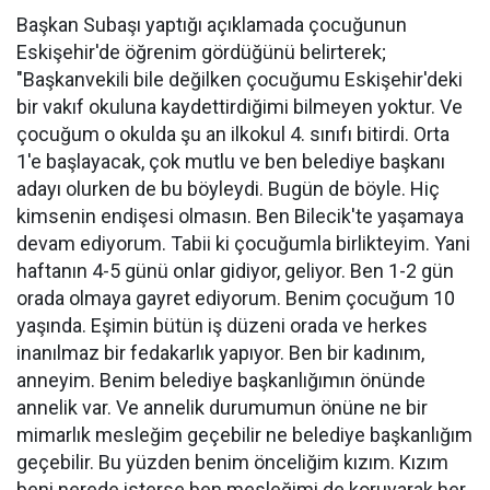
Başkan Subaşı yaptığı açıklamada çocuğunun
Eskişehir'de öğrenim gördüğünü belirterek;
"Başkanvekili bile değilken çocuğumu Eskişehir'deki
bir vakıf okuluna kaydettirdiğimi bilmeyen yoktur. Ve
çocuğum o okulda şu an ilkokul 4. sınıfı bitirdi. Orta
1'e başlayacak, çok mutlu ve ben belediye başkanı
adayı olurken de bu böyleydi. Bugün de böyle. Hiç
kimsenin endişesi olmasın. Ben Bilecik'te yaşamaya
devam ediyorum. Tabii ki çocuğumla birlikteyim. Yani
haftanın 4-5 günü onlar gidiyor, geliyor. Ben 1-2 gün
orada olmaya gayret ediyorum. Benim çocuğum 10
yaşında. Eşimin bütün iş düzeni orada ve herkes
inanılmaz bir fedakarlık yapıyor. Ben bir kadınım,
anneyim. Benim belediye başkanlığımın önünde
annelik var. Ve annelik durumumun önüne ne bir
mimarlık mesleğim geçebilir ne belediye başkanlığım
geçebilir. Bu yüzden benim önceliğim kızım. Kızım
beni nerede isterse ben mesleğimi de koruyarak her