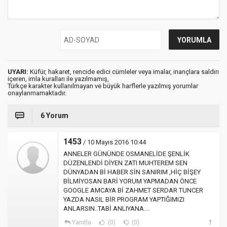
UYARI:
Küfür, hakaret, rencide edici cümleler veya imalar, inançlara saldırı
içeren, imla kuralları ile yazılmamış,
Türkçe karakter kullanılmayan ve büyük harflerle yazılmış yorumlar
onaylanmamaktadır.
6 Yorum
1453
/ 10 Mayıs 2016 10:44
ANNELER GÜNÜNDE OSMANELİDE ŞENLİK
DÜZENLENDİ DİYEN ZATI MUHTEREM SEN
DÜNYADAN Bİ HABER SİN SANIRIM ,HİÇ BİŞEY
BİLMİYOSAN BARİ YORUM YAPMADAN ÖNCE
GOOGLE AMCAYA Bİ ZAHMET SERDAR TUNCER
YAZDA NASIL BİR PROGRAM YAPTIĞIMIZI
ANLARSIN..TABİ ANLIYANA....
Yanıtla
(0)
(0)