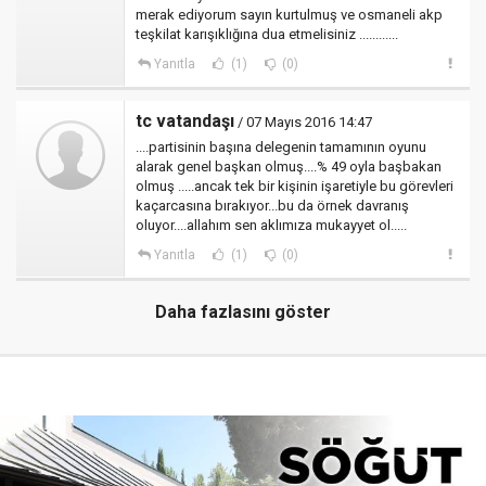
merak ediyorum sayın kurtulmuş ve osmaneli akp
teşkilat karışıklığına dua etmelisiniz ............
Yanıtla
(1)
(0)
tc vatandaşı
/ 07 Mayıs 2016 14:47
....partisinin başına delegenin tamamının oyunu
alarak genel başkan olmuş....% 49 oyla başbakan
olmuş .....ancak tek bir kişinin işaretiyle bu görevleri
kaçarcasına bırakıyor...bu da örnek davranış
oluyor....allahım sen aklımıza mukayyet ol.....
Yanıtla
(1)
(0)
Daha fazlasını göster