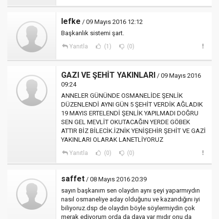
lefke
/ 09 Mayıs 2016 12:12
Başkanlık sistemi şart.
Yanıtla
(1)
(0)
GAZI VE ŞEHİT YAKINLARI
/ 09 Mayıs 2016
09:24
ANNELER GÜNÜNDE OSMANELİDE ŞENLİK
DÜZENLENDİ AYNI GÜN 5 ŞEHİT VERDİK AĞLADIK
19 MAYIS ERTELENDİ ŞENLİK YAPILMADI DOĞRU
SEN GEL MEVLİT OKUTACAĞIN YERDE GÖBEK
ATTIR BİZ BİLECİK.İZNİK YENİŞEHİR ŞEHİT VE GAZİ
YAKINLARI OLARAK LANETLİYORUZ
Yanıtla
(0)
(0)
saffet
/ 08 Mayıs 2016 20:39
sayın başkanım sen olaydın aynı şeyi yaparmıydın
nasıl osmaneliye aday olduğunu ve kazandığını iyi
biliyoruz.dsp de olaydın böyle söylermiydin çok
merak ediyorum orda da dava var mıdır onu da