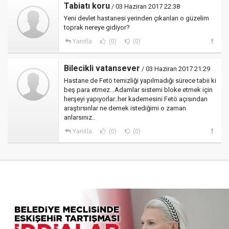
Tabiatı koru
/ 03 Haziran 2017 22:38
Yeni devlet hastanesi yerinden çıkarılan o güzelim
toprak nereye gidiyor?
Yanıtla
(0)
(0)
Bilecikli vatansever
/ 03 Haziran 2017 21:29
Hastane de Fetö temizliği yapılmadığı sürece tabii ki
beş para etmez...Adamlar sistemi bloke etmek için
herşeyi yapıyorlar..her kademesini Fetö açısından
araştırsınlar ne demek istediğimi o zaman
anlarsınız..
Yanıtla
(0)
(0)