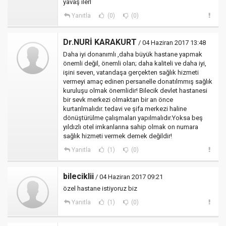
yavaş ilerl
Yanıtla
(0)
(0)
Dr.NURİ KARAKURT
/ 04 Haziran 2017 13:48
Daha iyi donanımlı ,daha büyük hastane yapmak
önemli değil, önemli olan; daha kaliteli ve daha iyi,
işini seven, vatandaşa gerçekten sağlık hizmeti
vermeyi amaç edinen persanelle donatılmmış sağlık
kuruluşu olmak önemlidir! Bilecik devlet hastanesi
bir sevk merkezi olmaktan bir an önce
kurtarılmalıdır. tedavi ve şifa merkezi haline
dönüştürülme çalışmaları yapılmalıdır.Yoksa beş
yıldızlı otel imkanlarına sahip olmak on numara
sağlık hizmeti vermek demek değildir!
Yanıtla
(1)
(0)
bileciklii
/ 04 Haziran 2017 09:21
özel hastane istiyoruz biz
Yanıtla
(1)
(0)