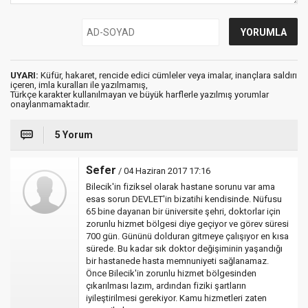
UYARI:
Küfür, hakaret, rencide edici cümleler veya imalar, inançlara saldırı
içeren, imla kuralları ile yazılmamış,
Türkçe karakter kullanılmayan ve büyük harflerle yazılmış yorumlar
onaylanmamaktadır.
5 Yorum
Sefer
/ 04 Haziran 2017 17:16
Bilecik'in fiziksel olarak hastane sorunu var ama
esas sorun DEVLET'in bizatihi kendisinde. Nüfusu
65 bine dayanan bir üniversite şehri, doktorlar için
zorunlu hizmet bölgesi diye geçiyor ve görev süresi
700 gün. Gününü dolduran gitmeye çalışıyor en kısa
sürede. Bu kadar sık doktor değişiminin yaşandığı
bir hastanede hasta memnuniyeti sağlanamaz.
Önce Bilecik'in zorunlu hizmet bölgesinden
çıkarılması lazım, ardından fiziki şartların
iyileştirilmesi gerekiyor. Kamu hizmetleri zaten