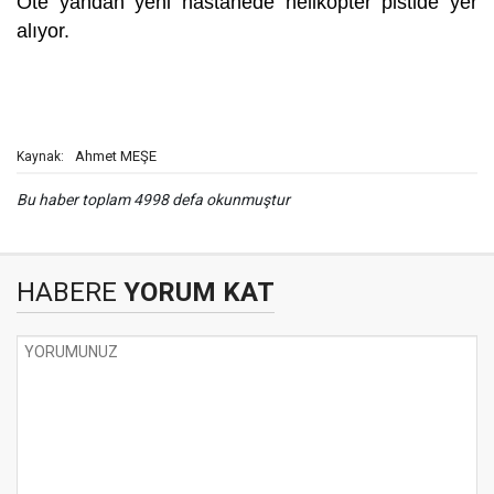
Öte yandan yeni hastanede helikopter pistide yer
alıyor.
Ahmet MEŞE
Kaynak:
Bu haber toplam 4998 defa okunmuştur
HABERE
YORUM KAT