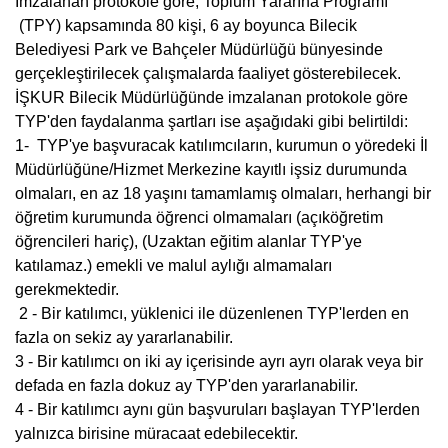
İmzalanan protokole göre, Toplum Yararına Programı
(TPY) kapsamında 80 kişi, 6 ay boyunca Bilecik
Belediyesi Park ve Bahçeler Müdürlüğü bünyesinde
gerçekleştirilecek çalışmalarda faaliyet gösterebilecek.
İŞKUR Bilecik Müdürlüğünde imzalanan protokole göre
TYP'den faydalanma şartları ise aşağıdaki gibi belirtildi:
1- TYP'ye başvuracak katılımcıların, kurumun o yöredeki İl
Müdürlüğüne/Hizmet Merkezine kayıtlı işsiz durumunda
olmaları, en az 18 yaşını tamamlamış olmaları, herhangi bir
öğretim kurumunda öğrenci olmamaları (açıköğretim
öğrencileri hariç), (Uzaktan eğitim alanlar TYP'ye
katılamaz.) emekli ve malul aylığı almamaları
gerekmektedir.
2 - Bir katılımcı, yüklenici ile düzenlenen TYP'lerden en
fazla on sekiz ay yararlanabilir.
3 - Bir katılımcı on iki ay içerisinde ayrı ayrı olarak veya bir
defada en fazla dokuz ay TYP'den yararlanabilir.
4 - Bir katılımcı aynı gün başvuruları başlayan TYP'lerden
yalnızca birisine müracaat edebilecektir.