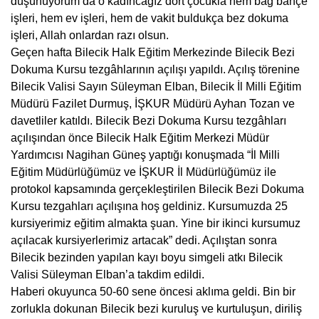
düşünüyorum da o kadıncağız dört çocukla hem bağ bahçe
işleri, hem ev işleri, hem de vakit buldukça bez dokuma
işleri, Allah onlardan razı olsun.
Geçen hafta Bilecik Halk Eğitim Merkezinde Bilecik Bezi
Dokuma Kursu tezgâhlarının açılışı yapıldı. Açılış törenine
Bilecik Valisi Sayın Süleyman Elban, Bilecik İl Milli Eğitim
Müdürü Fazilet Durmuş, İŞKUR Müdürü Ayhan Tozan ve
davetliler katıldı. Bilecik Bezi Dokuma Kursu tezgâhları
açılışından önce Bilecik Halk Eğitim Merkezi Müdür
Yardımcısı Nagihan Güneş yaptığı konuşmada “İl Milli
Eğitim Müdürlüğümüz ve İŞKUR İl Müdürlüğümüz ile
protokol kapsamında gerçekleştirilen Bilecik Bezi Dokuma
Kursu tezgahları açılışına hoş geldiniz. Kursumuzda 25
kursiyerimiz eğitim almakta şuan. Yine bir ikinci kursumuz
açılacak kursiyerlerimiz artacak” dedi. Açılıştan sonra
Bilecik bezinden yapılan kayı boyu simgeli atkı Bilecik
Valisi Süleyman Elban’a takdim edildi.
Haberi okuyunca 50-60 sene öncesi aklıma geldi. Bin bir
zorlukla dokunan Bilecik bezi kuruluş ve kurtuluşun, diriliş