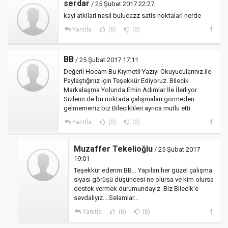
serdar
/ 25 Şubat 2017 22:27
kayi atkilari nasil bulucazz satis noktalari nerde
Yanıtla
(0)
(0)
BB
/ 25 Şubat 2017 17:11
Değerli Hocam Bu Kıymetli Yazıyı Okuyucularınız ile
Paylaştığınız için Teşekkür Ediyoruz. Bilecik
Markalaşma Yolunda Emin Adımlar İle İlerliyor.
Sizlerin de bu noktada çalışmaları görmeden
gelmemeniz biz Bileciklileri ayrıca mutlu etti.
Yanıtla
(0)
(0)
Muzaffer Tekelioğlu
/ 25 Şubat 2017
19:01
Teşekkür ederim BB... Yapılan her güzel çalışma
siyasi görüşü düşüncesi ne olursa ve kim olursa
destek vermek durumundayız. Biz Bilecik'e
sevdalıyız....Selamlar...
Yanıtla
(0)
(0)