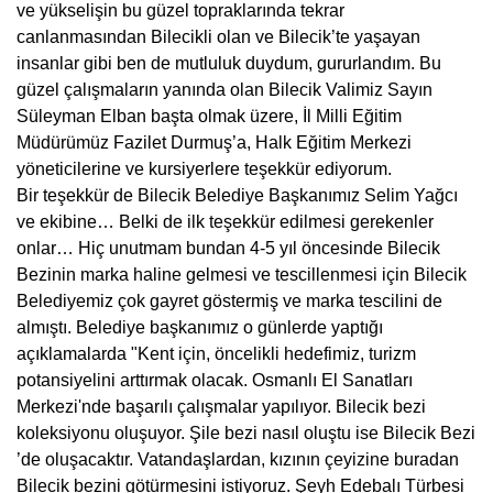
ve yükselişin bu güzel topraklarında tekrar
canlanmasından Bilecikli olan ve Bilecik’te yaşayan
insanlar gibi ben de mutluluk duydum, gururlandım. Bu
güzel çalışmaların yanında olan Bilecik Valimiz Sayın
Süleyman Elban başta olmak üzere, İl Milli Eğitim
Müdürümüz Fazilet Durmuş’a, Halk Eğitim Merkezi
yöneticilerine ve kursiyerlere teşekkür ediyorum.
Bir teşekkür de Bilecik Belediye Başkanımız Selim Yağcı
ve ekibine… Belki de ilk teşekkür edilmesi gerekenler
onlar… Hiç unutmam bundan 4-5 yıl öncesinde Bilecik
Bezinin marka haline gelmesi ve tescillenmesi için Bilecik
Belediyemiz çok gayret göstermiş ve marka tescilini de
almıştı. Belediye başkanımız o günlerde yaptığı
açıklamalarda "Kent için, öncelikli hedefimiz, turizm
potansiyelini arttırmak olacak. Osmanlı El Sanatları
Merkezi'nde başarılı çalışmalar yapılıyor. Bilecik bezi
koleksiyonu oluşuyor. Şile bezi nasıl oluştu ise Bilecik Bezi
’de oluşacaktır. Vatandaşlardan, kızının çeyizine buradan
Bilecik bezini götürmesini istiyoruz. Şeyh Edebalı Türbesi