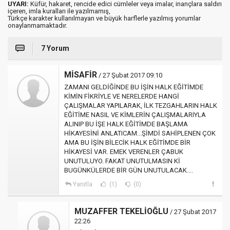
UYARI:
Küfür, hakaret, rencide edici cümleler veya imalar, inançlara saldırı
içeren, imla kuralları ile yazılmamış,
Türkçe karakter kullanılmayan ve büyük harflerle yazılmış yorumlar
onaylanmamaktadır.
7 Yorum
MİSAFİR
/ 27 Şubat 2017 09:10
ZAMANI GELDİĞİNDE BU İŞİN HALK EĞİTİMDE
KİMİN FİKRİYLE VE NERELERDE HANGİ
ÇALIŞMALAR YAPILARAK, İLK TEZGAHLARIN HALK
EĞİTİME NASIL VE KİMLERİN ÇALIŞMALARIYLA
ALINIP BU İŞE HALK EĞİTİMDE BAŞLAMA
HİKAYESİNİ ANLATICAM...ŞİMDİ SAHİPLENEN ÇOK
AMA BU İŞİN BİLECİK HALK EĞİTİMDE BİR
HİKAYESİ VAR. EMEK VERENLER ÇABUK
UNUTULUYO. FAKAT UNUTULMASIN Kİ
BUGÜNKÜLERDE BİR GÜN UNUTULACAK....
Yanıtla
(1)
(0)
MUZAFFER TEKELİOĞLU
/ 27 Şubat 2017
22:26