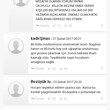
MİSAFİR OLARAK YORUM YAPAN
OKUYUCU...BİLECİK BEZİNE EMEK VEREN
KİŞİLERİ BELİRTİRSENİZ ONLARI DA BİR
YAZIMDA AÇIKLARIM. ÖNEMLİ OLAN KATKI
SAĞLAYAN HERKESİ YAD ETMEK...
Yanıtla
(1)
(0)
kadirŞinas
/ 27 Şubat 2017 00:31
Ali Kutlu müdürümüzü unutmamak lazım. Nagihan
hanım ve Ali Kutlu bey çok uğraştılar unutulmuşu
gün yüzüne çıkarmak için. Sonra herkese ilham
kaynağı oldu. Teşekkürler sayın hocalarım.
emeğinize sağlık...
Yanıtla
(2)
(0)
Bozüyük lu
/ 25 Şubat 2017 23:20
Hocam teşekkür ederim yazınız için. Ayrica bu
kurslar yayginlasabilir. Bozuyukte o potansiyel var.
Yanıtla
(0)
(0)