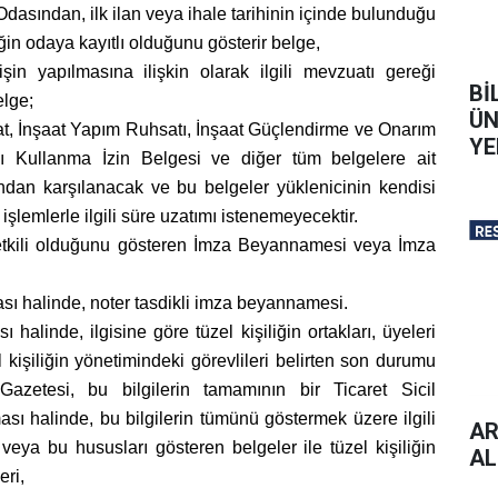
dasından, ilk ilan veya ihale tarihinin içinde bulunduğu
liğin odaya kayıtlı olduğunu gösterir belge,
işin yapılmasına ilişkin olarak ilgili mevzuatı gereği
Bİ
elge;
ÜN
hsat, İnşaat Yapım Ruhsatı, İnşaat Güçlendirme ve Onarım
YE
pı Kullanma İzin Belgesi ve diğer tüm belgelere ait
fından karşılanacak ve bu belgeler yüklenicinin kendisi
 işlemlerle ilgili süre uzatımı istenemeyecektir.
yetkili olduğunu gösteren İmza Beyannamesi veya İmza
ası halinde, noter tasdikli imza beyannamesi.
ı halinde, ilgisine göre tüzel kişiliğin ortakları, üyeleri
l kişiliğin yönetimindeki görevlileri belirten son durumu
 Gazetesi, bu bilgilerin tamamının bir Ticaret Sicil
ı halinde, bu bilgilerin tümünü göstermek üzere ilgili
AR
 veya bu hususları gösteren belgeler ile tüzel kişiliğin
AL
eri,