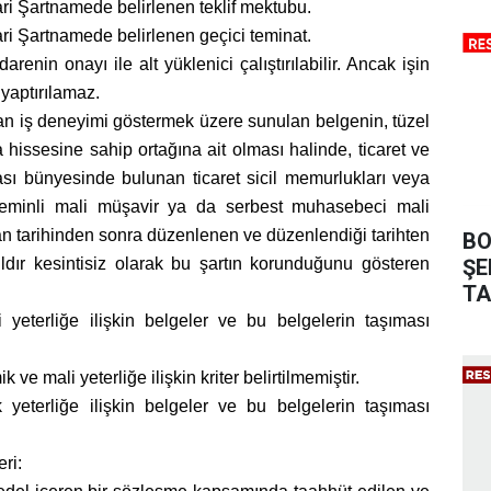
İdari Şartnamede belirlenen teklif mektubu.
İdari Şartnamede belirlenen geçici teminat.
arenin onayı ile alt yüklenici çalıştırılabilir. Ancak işin
 yaptırılamaz.
ndan iş deneyimi göstermek üzere sunulan belgenin, tüzel
la hissesine sahip ortağına ait olması halinde, ticaret ve
ası bünyesinde bulunan ticaret sicil memurlukları veya
eminli mali müşavir ya da serbest muhasebeci mali
lan tarihinden sonra düzenlenen ve düzenlendiği tarihten
BO
ŞE
ıldır kesintisiz olarak bu şartın korunduğunu gösteren
TA
yeterliğe ilişkin belgeler ve bu belgelerin taşıması
 ve mali yeterliğe ilişkin kriter belirtilmemiştir.
 yeterliğe ilişkin belgeler ve bu belgelerin taşıması
ri: