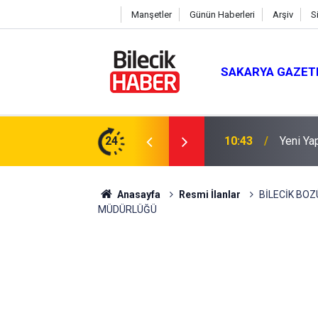
Manşetler
Günün Haberleri
Arşiv
S
SAKARYA GAZET
ırıldı
24
10:00
AK Part
Anasayfa
Resmi İlanlar
BİLECİK BOZ
MÜDÜRLÜĞÜ