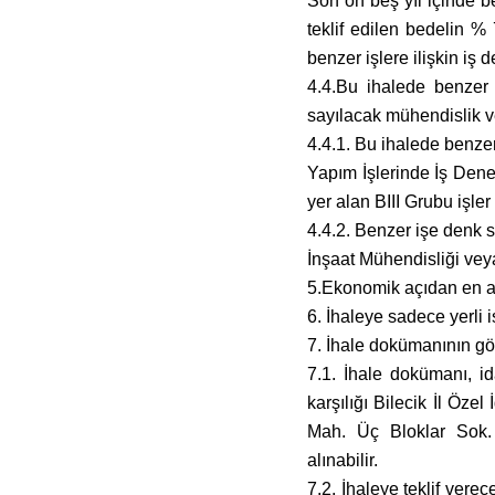
Son on beş yıl içinde 
teklif edilen bedelin 
benzer işlere ilişkin iş
4.4.Bu ihalede benzer 
sayılacak mühendislik v
4.4.1. Bu ihalede benzer
Yapım İşlerinde İş Dene
yer alan BIII Grubu işler
4.4.2. Benzer işe denk 
İnşaat Mühendisliği vey
5.Ekonomik açıdan en ava
6. İhaleye sadece yerli is
7. İhale dokümanının gö
7.1. İhale dokümanı, i
karşılığı Bilecik İl Öze
Mah. Üç Bloklar Sok.
alınabilir.
7.2. İhaleye teklif ver