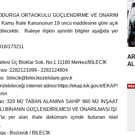
DODURGA ORTAOKULU GÜÇLENDİRME VE ONARIM
ılı Kamu İhale Kanununun 19 uncu maddesine göre açık
ilecektir. İhaleye ilişkin ayrıntılı bilgiler aşağıda yer
2016/173211
AR
hallesi Üç Bloklar Sok. No:1 11180 Merkez/BİLECİK
AL
arası :2282121099 - 2282124804
si :
bilecik@bilecikozelidare.gov.tr
ülebileceği internet adresi:https://ekap.kik.gov.tr/EKAP/
inin
miktarı :320 M2 TABAN ALANINA SAHİP 960 M2 İNŞAAT
LI BİNANIN GÜÇLENDİRİLMESİ VE ONARILMASI İŞİ
P’ta yer alan ihale dokümanı içinde bulunan idari
.
rga - Bozüyük / BİLECİK