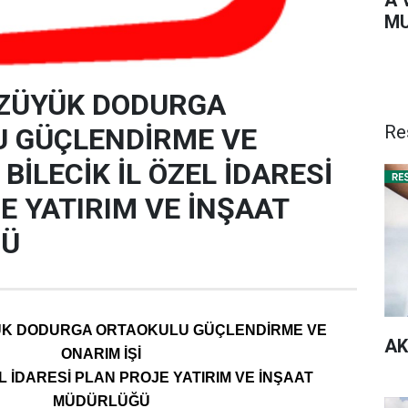
MU
OZÜYÜK DODURGA
Re
 GÜÇLENDİRME VE
 BİLECİK İL ÖZEL İDARESİ
E YATIRIM VE İNŞAAT
ĞÜ
ÜK DODURGA ORTAOKULU GÜÇLENDİRME VE
AK
ONARIM İŞİ
EL İDARESİ PLAN PROJE YATIRIM VE İNŞAAT
MÜDÜRLÜĞÜ