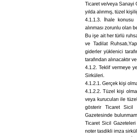
Ticaret ve/veya Sanayi O
yılda alınmış, tüzel kişi
4.1.1.3. İhale konusu 
alınması zorunlu olan b
Bu işe ait her türlü ru
ve Tadilat Ruhsatı,Ya
giderler yüklenici tara
tarafından alınacaktır ve
4.1.2. Teklif vermeye 
Sirküleri.
4.1.2.1. Gerçek kişi olm
4.1.2.2. Tüzel kişi olmas
veya kurucuları ile tüze
gösterir Ticaret Sicil
Gazetesinde bulunmamas
Ticaret Sicil Gazeteleri
noter tasdikli imza sirkül