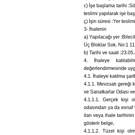
c) İşe başlama tarihi :S
teslimi yapılarak işe baş
ç) İşin süresi :Yer tesl
3- İhalenin
a) Yapılacağı yer :Bilec
Üç Bloklar Sok. No:1 1
b) Tarihi ve saati :23.05
4. İhaleye katılabi
değerlendirmesinde uygu
4.1. İhaleye katılma şart
4.1.1. Mevzuatı gereği 
ve Sanatkarlar Odası ve
4.1.1.1. Gerçek kişi o
odasından ya da esnaf v
ilan veya ihale tarihini
gösterir belge,
4.1.1.2. Tüzel kişi ol