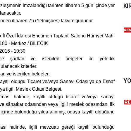
KI
özleşmenin imzalandığı tarihten itibaren 5 gün içinde yer
lanacaktır.
iminden itibaren 75 (Yetmişbeş) takvim günüdür.
ik İl Özel İdaresi Encümen Toplantı Salonu Hürriyet Mah.
1180 - Merkez / BİLECİK
.2016 - 10:30
lme şartları ve istenilen belgeler ile yeterlik
lanacak kriterler:
ları ve istenilen belgeler:
YO
kayıtlı olduğu Ticaret ve/veya Sanayi Odası ya da Esnaf
ya ilgili Meslek Odası Belgesi.
lması halinde, kayıtlı olduğu ticaret ve/veya sanayi
e sânatkar odasından veya ilgili meslek odasından, ilk
n içinde bulunduğu yılda alınmış, odaya kayıtlı olduğunu
ması halinde, ilgili mevzuatı gereği kayıtlı bulunduğu