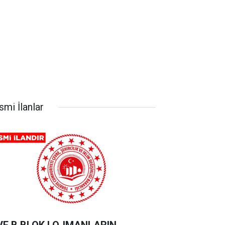
smi İlanlar
VE B BLOK LOJMANLARIN