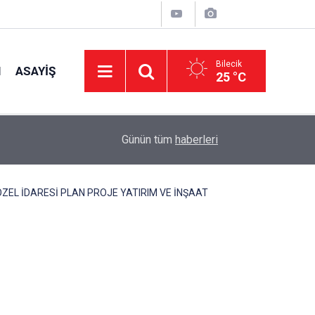
Bilecik
I
ASAYIŞ
25 °C
09:15
Gölpazarı'nda Camiler Arası Bilgi Yarışması
Günün tüm
haberleri
ÖZEL İDARESİ PLAN PROJE YATIRIM VE İNŞAAT