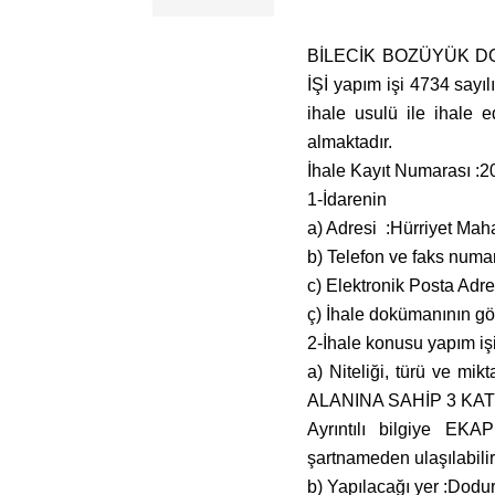
BİLECİK BOZÜYÜK 
İŞİ yapım işi 4734 say
ihale usulü ile ihale ed
almaktadır.
İhale Kayıt Numarası :
1-İdarenin
a) Adresi :Hürriyet Ma
b) Telefon ve faks num
c) Elektronik Posta Adre
ç) İhale dokümanının gör
2-İhale konusu yapım iş
a) Niteliği, türü ve 
ALANINA SAHİP 3 KAT
Ayrıntılı bilgiye EKA
şartnameden ulaşılabilir
b) Yapılacağı yer :Dodu