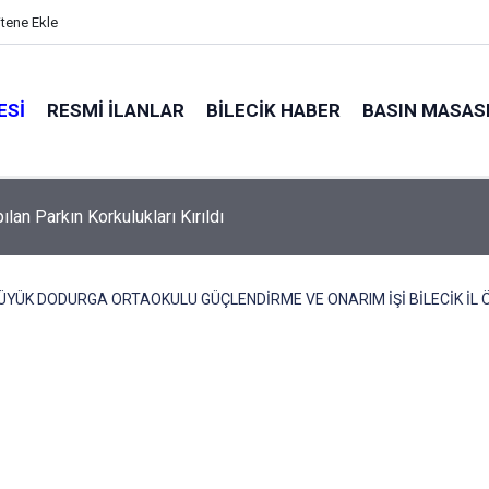
itene Ekle
ESI
RESMI İLANLAR
BILECIK HABER
BASIN MASAS
i'den Vefa Mevlidi
ÜYÜK DODURGA ORTAOKULU GÜÇLENDİRME VE ONARIM İŞİ BİLECİK İL 