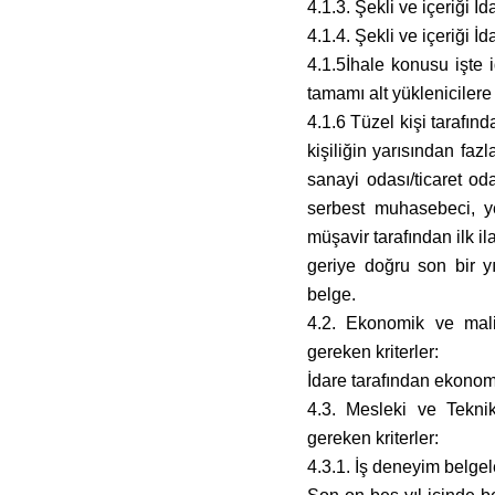
4.1.3. Şekli ve içeriği 
4.1.4. Şekli ve içeriği 
4.1.5İhale konusu işte id
tamamı alt yüklenicilere
4.1.6 Tüzel kişi tarafı
kişiliğin yarısından faz
sanayi odası/ticaret od
serbest muhasebeci, y
müşavir tarafından ilk i
geriye doğru son bir y
belge.
4.2. Ekonomik ve mali 
gereken kriterler:
İdare tarafından ekonomik
4.3. Mesleki ve Teknik
gereken kriterler:
4.3.1. İş deneyim belgele