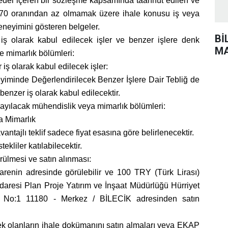
bedel içeren bir sözleşme kapsamında taahhüt edilen ve
% 70 oranından az olmamak üzere ihale konusu iş veya
 deneyimini gösteren belgeler.
Bİ
iş olarak kabul edilecek işler ve benzer işlere denk
MA
e mimarlık bölümleri:
 iş olarak kabul edilecek işler:
yiminde Değerlendirilecek Benzer İşlere Dair Tebliğ de
 benzer iş olarak kabul edilecektir.
sayılacak mühendislik veya mimarlık bölümleri:
a Mimarlık
ntajlı teklif sadece fiyat esasına göre belirlenecektir.
tekliler katılabilecektir.
rülmesi ve satın alınması:
darenin adresinde görülebilir ve 100 TRY (Türk Lirası)
l İdaresi Plan Proje Yatırım ve İnşaat Müdürlüğü Hürriyet
 No:1 11180 - Merkez / BİLECİK adresinden satın
ecek olanların ihale dokümanını satın almaları veya EKAP