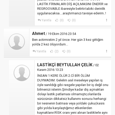
LASTİK FİRMALARI DİŞ AÇILMASINI ÖNERİR ve
REGROOVABLE ibaresiyle belirtir.tabiki derinlik
uygulanacaksa....araştırmanızı tavsiye ederim..!
Yanıtla
(0)
(0)
Ahmet
/ 19 Ekim 2016 23:54
Ben actirmistim 2 yıl önce. Her gün 3 kez gittiğim
yolda 2 kez ölüyordum...
Yanıtla
(2)
(0)
LASTİKÇİ BEYTULLAH ÇELİK
/ 02
Kasım 2016 13:23
İNSAN 1 KERE ÖLÜR 2.Cİ BİR ÖLÜM
DUYMADIM. Gelelim asıl meseleye yapılan iş
öyle sanıldığı gibi rasgele yapılan bir iş değil onu
bilmenizi isterim.Şimdiye kadar diş açmaktan
dolayı lastik patlaması olmamıştır,olanlarda
sürücünün dikkatsiz kullanımı sonucu herhangi
bir nesnenin batması veya yoldaki çukur,kasis
gibi yolda karşılaştığımız etkenlerden
kaynaklanır.RİSK oranı yeni alınan lastiklerle aynı