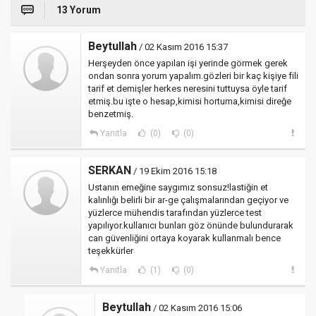
13 Yorum
Beytullah
/ 02 Kasım 2016 15:37
Herşeyden önce yapılan işi yerinde görmek gerek
ondan sonra yorum yapalım.gözleri bir kaç kişiye fili
tarif et demişler herkes neresini tuttuysa öyle tarif
etmiş.bu işte o hesap,kimisi hortuma,kimisi direğe
benzetmiş.
Yanıtla
(0)
(0)
SERKAN
/ 19 Ekim 2016 15:18
Ustanın emeğine saygımız sonsuz!lastiğin et
kalınlığı belirli bir ar-ge çalışmalarından geçiyor ve
yüzlerce mühendis tarafından yüzlerce test
yapılıyor.kullanıcı bunları göz önünde bulundurarak
can güvenliğini ortaya koyarak kullanmalı bence
teşekkürler
Yanıtla
(1)
(0)
Beytullah
/ 02 Kasım 2016 15:06