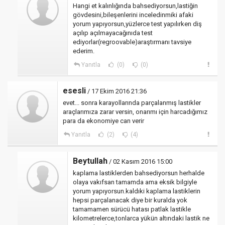
Hangi et kalınlığında bahsediyorsun,lastiğin
gövdesini,bileşenlerini inceledinmiki afaki
yorum yapıyorsun,yüzlerce test yapılırken diş
açılıp açılmayacağınıda test
ediyorlar(regroovable)araştırmanı tavsiye
ederim.
Yanıtla
(0)
(0)
esesli
/ 17 Ekim 2016 21:36
evet... sonra karayollarında parçalanmış lastikler
araçlarımıza zarar versin, onarımı için harcadığımız
para da ekonomiye can verir
Yanıtla
(2)
(4)
Beytullah
/ 02 Kasım 2016 15:00
kaplama lastiklerden bahsediyorsun herhalde
olaya vakıfsan tamamda ama eksik bilgiyle
yorum yapıyorsun.kaldıki kaplama lastiklerin
hepsi parçalanacak diye bir kuralda yok
tamamamen sürücü hatası patlak lastikle
kilometrelerce,tonlarca yükün altındaki lastik ne