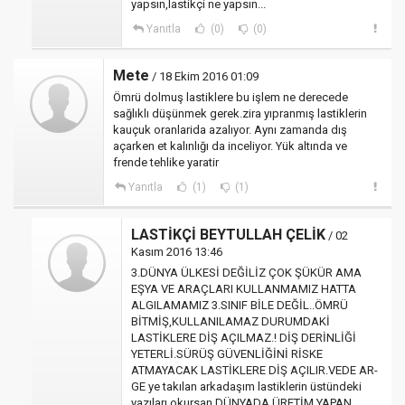
yapsın,lastikçi ne yapsın...
Yanıtla
(0)
(0)
Mete
/ 18 Ekim 2016 01:09
Ömrü dolmuş lastiklere bu işlem ne derecede
sağlıklı düşünmek gerek.zira yıpranmış lastiklerin
kauçuk oranlarida azalıyor. Aynı zamanda dış
açarken et kalınlığı da inceliyor. Yük altında ve
frende tehlike yaratir
Yanıtla
(1)
(1)
LASTİKÇİ BEYTULLAH ÇELİK
/ 02
Kasım 2016 13:46
3.DÜNYA ÜLKESİ DEĞİLİZ ÇOK ŞÜKÜR AMA
EŞYA VE ARAÇLARI KULLANMAMIZ HATTA
ALGILAMAMIZ 3.SINIF BİLE DEĞİL..ÖMRÜ
BİTMİŞ,KULLANILAMAZ DURUMDAKİ
LASTİKLERE DİŞ AÇILMAZ.! DİŞ DERİNLİĞİ
YETERLİ.SÜRÜŞ GÜVENLİĞİNİ RİSKE
ATMAYACAK LASTİKLERE DİŞ AÇILIR.VEDE AR-
GE ye takılan arkadaşım lastiklerin üstündeki
yazıları okursan.DÜNYADA ÜRETİM YAPAN