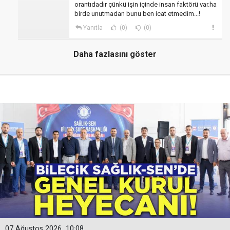
orantıdadır çünkü işin içinde insan faktörü var.ha
birde unutmadan bunu ben icat etmedim...!
Yanıtla
(0)
(0)
Daha fazlasını göster
07 Ağustos 2026
10:08