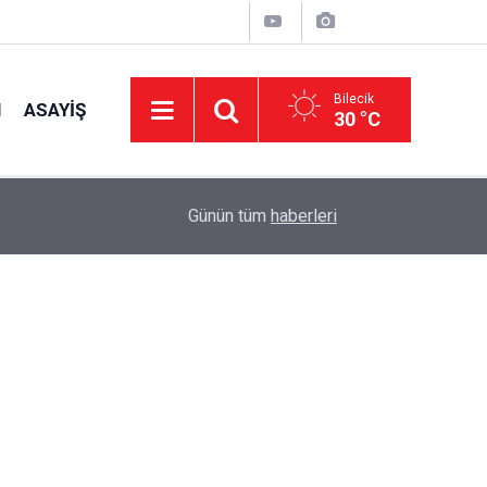
Bilecik
I
ASAYIŞ
30 °C
11:49
Türkiye İkincisinden Müdür Demir’e Ziyaret
Günün tüm
haberleri