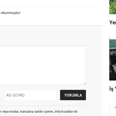
a okunmuştur
Ye
İş
veya imalar, inançlara saldırı içeren, imla kuralları ile