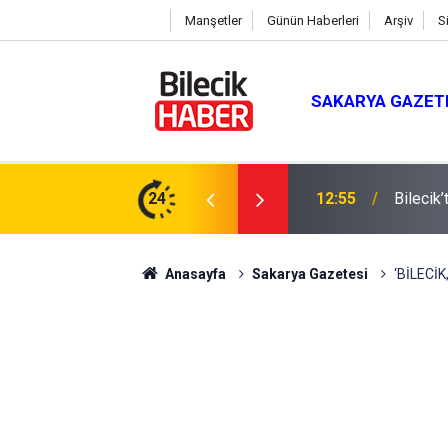
Manşetler
Günün Haberleri
Arşiv
S
SAKARYA GAZET
24
12:16
Yeni Pa
Anasayfa
Sakarya Gazetesi
‘BİLECİ