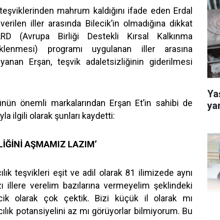
k teşviklerinden mahrum kaldığını ifade eden Erdal
erilen iller arasında Bilecik’in olmadığına dikkat
ARD (Avrupa Birliği Destekli Kırsal Kalkınma
teklenmesi) programı uygulanan iller arasına
yanan Erşan, teşvik adaletsizliğinin giderilmesi
Yaş
ünün önemli markalarından Erşan Et’in sahibi de
ya
la ilgili olarak şunları kaydetti:
LİĞİNİ AŞMAMIZ LAZIM’
ık teşvikleri eşit ve adil olarak 81 ilimizede aynı
zı illere verelim bazılarına vermeyelim şeklindeki
cik olarak çok çektik. Bizi küçük il olarak mı
ılık potansiyelini az mı görüyorlar bilmiyorum. Bu