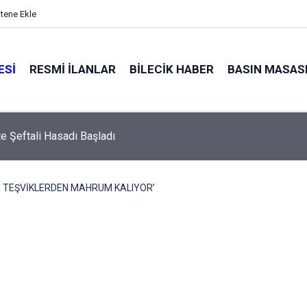
itene Ekle
ESI
RESMI İLANLAR
BILECIK HABER
BASIN MASAS
rti Bozüyük ve Merkez Teşkilatları Belli Oldu
K, TEŞVİKLERDEN MAHRUM KALIYOR’