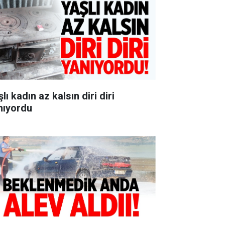
lı kadın az kalsın diri diri
nıyordu