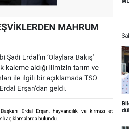
MU
 TEŞVİKLERDEN MAHRUM
Sa
 Şadi Erdal’ın ‘Olaylara Bakış’
k kaleme aldığı ilimizin tarım ve
arı ile ilgili bir açıklamada TSO
Erdal Erşan’dan geldi.
Bi
dü
Başkanı Erdal Erşan, hayvancılık ve kırmızı et
mli açıklamalarda bulundu.