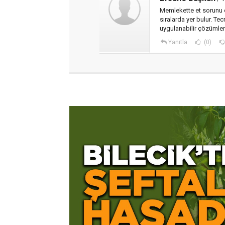
Memlekette et sorunu 
sıralarda yer bulur. Te
uygulanabilir çözümler ü
Yanıtla
(0)