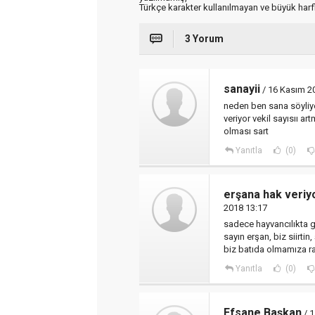
Türkçe karakter kullanılmayan ve büyük har
3 Yorum
sanayii
/ 16 Kasım 2
neden ben sana söyliy
veriyor vekil sayısıı 
olması sart
Yanıtla
(0)
erşana hak veriyo
2018 13:17
sadece hayvancılıkta ge
sayın erşan, biz siirtin
biz batıda olmamıza r
Yanıtla
(0)
Efsane Başkan
/ 1