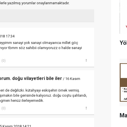
flerle yazılmış yorumlar onaylanmamaktadır.
018 17:34
Yö
eyyimm sanayi yok sanayi olmayaınca millet göç
artmıyor tbmm söz sahibii olamıyoruzz o halde sanayi
(0)
rum. doğu vilayetleri bile iler
/ 16 Kasım
ri de değilizki. kütahyayı eskişehiri örnek vermiş.
, şırnakın bile gerisinde kalıyoruz. doğu coştu şahlandı,
agmen henüz ilerleyemedik.
(0)
Ma
5 Kasım 2018 14:21