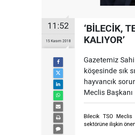
11:52
‘BİLECİK,
KALIYOR’
15 Kasım 2018
Gazetemiz Sahibi
köşesinde sık sı
hayvancık sorunl
Meclis Başkanı 
Bilecik TSO Meclis 
sektörüne ilişkin öne