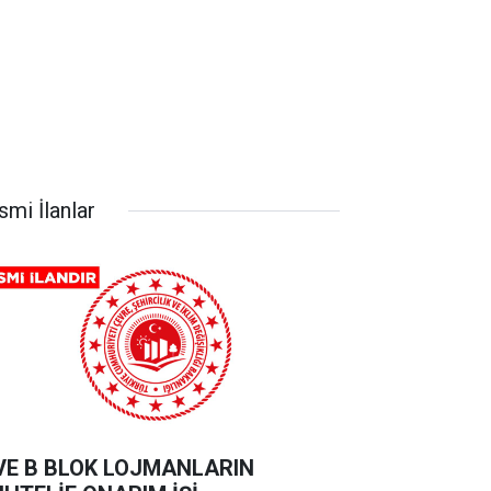
smi İlanlar
VE B BLOK LOJMANLARIN