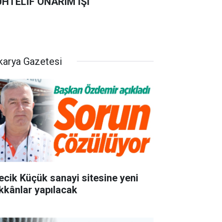
HTELİF ONARIM İŞİ
karya Gazetesi
lecik Küçük sanayi sitesine yeni
kkânlar yapılacak