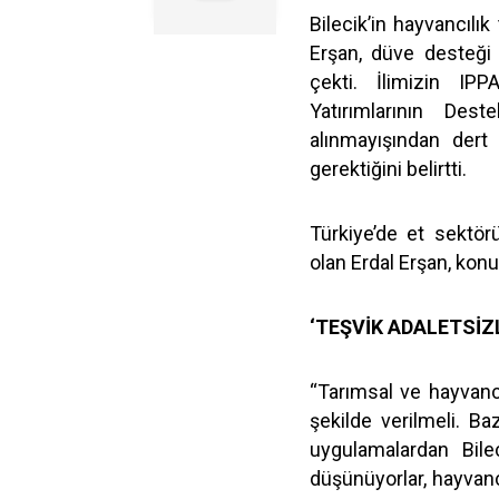
Bilecik’in hayvancılı
Erşan, düve desteği v
çekti. İlimizin IPP
Yatırımlarının Des
alınmayışından dert 
gerektiğini belirtti.
Türkiye’de et sektör
olan Erdal Erşan, konuy
‘TEŞVİK ADALETSİZ
“Tarımsal ve hayvancıl
şekilde verilmeli. Ba
uygulamalardan Bile
düşünüyorlar, hayvanc