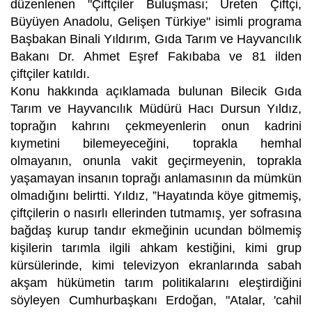
düzenlenen "Çiftçiler Buluşması; Üreten Çiftçi,
Büyüyen Anadolu, Gelişen Türkiye" isimli programa
Başbakan Binali Yıldırım, Gıda Tarım ve Hayvancılık
Bakanı Dr. Ahmet Eşref Fakıbaba ve 81 ilden
çiftçiler katıldı.
Konu hakkında açıklamada bulunan Bilecik Gıda
Tarım ve Hayvancılık Müdürü Hacı Dursun Yıldız,
toprağın kahrını çekmeyenlerin onun kadrini
kıymetini bilemeyeceğini, toprakla hemhal
olmayanın, onunla vakit geçirmeyenin, toprakla
yaşamayan insanın toprağı anlamasının da mümkün
olmadığını belirtti. Yıldız, ”Hayatında köye gitmemiş,
çiftçilerin o nasırlı ellerinden tutmamış, yer sofrasına
bağdaş kurup tandır ekmeğinin ucundan bölmemiş
kişilerin tarımla ilgili ahkam kestiğini, kimi grup
kürsülerinde, kimi televizyon ekranlarında sabah
akşam hükümetin tarım politikalarını eleştirdiğini
söyleyen Cumhurbaşkanı Erdoğan, "Atalar, 'cahil