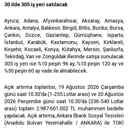
30 ilde 305 iş yeri satılacak
Ayrıca; Adana, Afyonkarahisar, Aksaray, Amasya,
Ankara, Antalya, Balıkesir, Bingöl, Bitlis, Burdur, Bursa,
Çankırı, Düzce, Gaziantep, Gümüşhane, Isparta,
İstanbul, Karabük, Kastamonu, Kayseri, Kırklareli,
Kırşehir, Kocaeli, Konya, Kütahya, Mersin, Şanlıurfa,
Tekirdağ, Van ve Zonguldak illerinde satışa sunulacak
305 iş yeri ise %10 peşin 96 ay, %10 peşin 120 ay ve
%30 peşin 60 ay vade ile alınabilecek.
Açık artırma toplantısı, 19 Ağustos 2026 Çarşamba
günü saat 10.30'da (1-235 Lotlar arası) ve 20 Ağustos
2026 Perşembe günü saat 10.30'da (236-540 Lotlar
arası) toplam 2.987.601.002 TL muhammen bedelle
yapılacak. Açık artırma, Ankara İlbank Sosyal Tesisleri
(Anadolu Bulvarı Yenimahalle / ANKARA) ile TOKİ