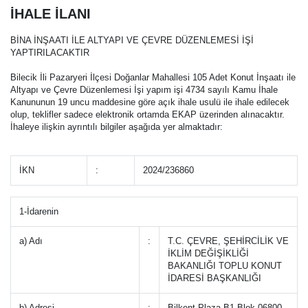
İHALE İLANI
BİNA İNŞAATI İLE ALTYAPI VE ÇEVRE DÜZENLEMESİ İŞİ
YAPTIRILACAKTIR
Bilecik İli Pazaryeri İlçesi Doğanlar Mahallesi 105 Adet Konut İnşaatı ile
Altyapı ve Çevre Düzenlemesi İşi yapım işi 4734 sayılı Kamu İhale
Kanununun 19 uncu maddesine göre açık ihale usulü ile ihale edilecek
olup, teklifler sadece elektronik ortamda EKAP üzerinden alınacaktır.
İhaleye ilişkin ayrıntılı bilgiler aşağıda yer almaktadır:
İKN
:
2024/236860
1-İdarenin
a) Adı
:
T.C. ÇEVRE, ŞEHİRCİLİK VE
İKLİM DEĞİŞİKLİĞİ
BAKANLIĞI TOPLU KONUT
İDARESİ BAŞKANLIĞI
b) Adresi
:
Bilkent Plaza B1 Blok 06800