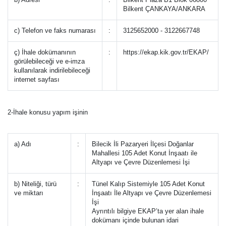
Bilkent ÇANKAYA/ANKARA
c) Telefon ve faks numarası
:
3125652000 - 3122667748
ç) İhale dokümanının
:
https://ekap.kik.gov.tr/EKAP/
görülebileceği ve e-imza
kullanılarak indirilebileceği
internet sayfası
2-İhale konusu yapım işinin
a) Adı
:
Bilecik İli Pazaryeri İlçesi Doğanlar
Mahallesi 105 Adet Konut İnşaatı ile
Altyapı ve Çevre Düzenlemesi İşi
b) Niteliği, türü
:
Tünel Kalıp Sistemiyle 105 Adet Konut
ve miktarı
İnşaatı İle Altyapı ve Çevre Düzenlemesi
İşi
Ayrıntılı bilgiye EKAP’ta yer alan ihale
dokümanı içinde bulunan idari