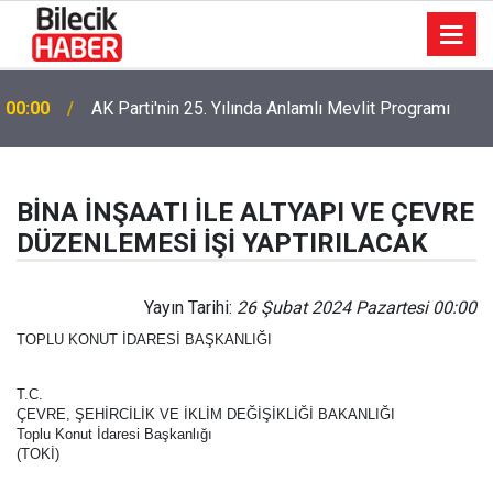
00:00
AK Parti'nin 25. Yılında Anlamlı Mevlit Programı
16:04
Saman balyaları küle döndü
BİNA İNŞAATI İLE ALTYAPI VE ÇEVRE
DÜZENLEMESİ İŞİ YAPTIRILACAK
Yayın Tarihi:
26 Şubat 2024 Pazartesi 00:00
TOPLU KONUT İDARESİ BAŞKANLIĞI
T.C.
ÇEVRE, ŞEHİRCİLİK VE İKLİM DEĞİŞİKLİĞİ BAKANLIĞI
Toplu Konut İdaresi Başkanlığı
(TOKİ)