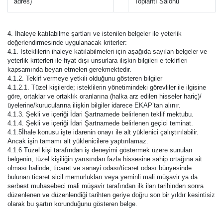
adres)
Toplantı Salonu
4. İhaleye katılabilme şartları ve istenilen belgeler ile yeterlik
değerlendirmesinde uygulanacak kriterler:
4.1. İsteklilerin ihaleye katılabilmeleri için aşağıda sayılan belgeler ve
yeterlik kriterleri ile fiyat dışı unsurlara ilişkin bilgileri e-teklifleri
kapsamında beyan etmeleri gerekmektedir.
4.1.2. Teklif vermeye yetkili olduğunu gösteren bilgiler
4.1.2.1. Tüzel kişilerde; isteklilerin yönetimindeki görevliler ile ilgisine
göre, ortaklar ve ortaklık oranlarına (halka arz edilen hisseler hariç)/
üyelerine/kurucularına ilişkin bilgiler idarece EKAP’tan alınır.
4.1.3. Şekli ve içeriği İdari Şartnamede belirlenen teklif mektubu.
4.1.4. Şekli ve içeriği İdari Şartnamede belirlenen geçici teminat.
4.1.5İhale konusu işte idarenin onayı ile alt yüklenici çalıştırılabilir.
Ancak işin tamamı alt yüklenicilere yaptırılamaz.
4.1.6 Tüzel kişi tarafından iş deneyimi göstermek üzere sunulan
belgenin, tüzel kişiliğin yarısından fazla hissesine sahip ortağına ait
olması halinde, ticaret ve sanayi odası/ticaret odası bünyesinde
bulunan ticaret sicil memurlukları veya yeminli mali müşavir ya da
serbest muhasebeci mali müşavir tarafından ilk ilan tarihinden sonra
düzenlenen ve düzenlendiği tarihten geriye doğru son bir yıldır kesintisiz
olarak bu şartın korunduğunu gösteren belge.