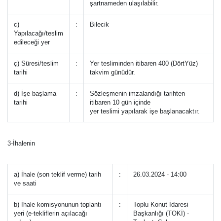
şartnameden ulaşılabilir.
c)
:
Bilecik
Yapılacağı/teslim
edileceği yer
ç) Süresi/teslim
:
Yer tesliminden itibaren 400 (DörtYüz)
tarihi
takvim günüdür.
d) İşe başlama
:
Sözleşmenin imzalandığı tarihten
tarihi
itibaren 10 gün içinde
yer teslimi yapılarak işe başlanacaktır.
3-İhalenin
a) İhale (son teklif verme) tarih
:
26.03.2024 - 14:00
ve saati
b) İhale komisyonunun toplantı
:
Toplu Konut İdaresi
yeri (e-tekliflerin açılacağı
Başkanlığı (TOKİ) -