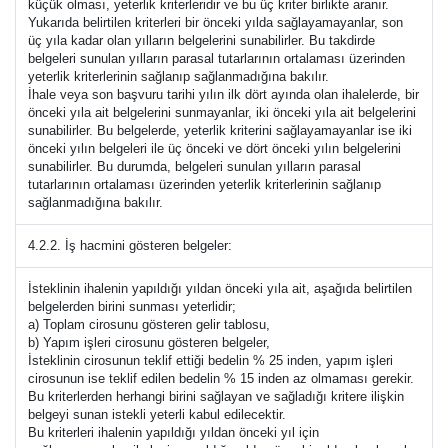
küçük olması, yeterlik kriterleridir ve bu üç kriter birlikte aranır.
Yukarıda belirtilen kriterleri bir önceki yılda sağlayamayanlar, son
üç yıla kadar olan yılların belgelerini sunabilirler. Bu takdirde
belgeleri sunulan yılların parasal tutarlarının ortalaması üzerinden
yeterlik kriterlerinin sağlanıp sağlanmadığına bakılır.
İhale veya son başvuru tarihi yılın ilk dört ayında olan ihalelerde, bir
önceki yıla ait belgelerini sunmayanlar, iki önceki yıla ait belgelerini
sunabilirler. Bu belgelerde, yeterlik kriterini sağlayamayanlar ise iki
önceki yılın belgeleri ile üç önceki ve dört önceki yılın belgelerini
sunabilirler. Bu durumda, belgeleri sunulan yılların parasal
tutarlarının ortalaması üzerinden yeterlik kriterlerinin sağlanıp
sağlanmadığına bakılır.
4.2.2. İş hacmini gösteren belgeler:
İsteklinin ihalenin yapıldığı yıldan önceki yıla ait, aşağıda belirtilen
belgelerden birini sunması yeterlidir;
a) Toplam cirosunu gösteren gelir tablosu,
b) Yapım işleri cirosunu gösteren belgeler,
İsteklinin cirosunun teklif ettiği bedelin % 25 inden, yapım işleri
cirosunun ise teklif edilen bedelin % 15 inden az olmaması gerekir.
Bu kriterlerden herhangi birini sağlayan ve sağladığı kritere ilişkin
belgeyi sunan istekli yeterli kabul edilecektir.
Bu kriterleri ihalenin yapıldığı yıldan önceki yıl için