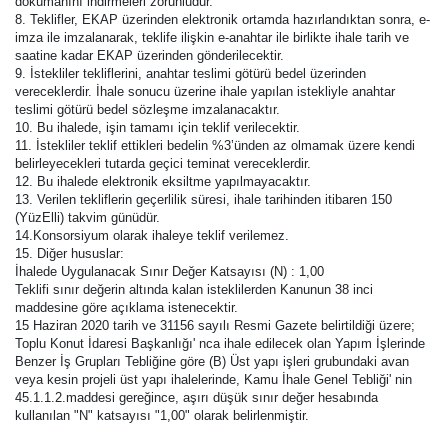
dokümanını indirmeleri zorunludur.
8. Teklifler, EKAP üzerinden elektronik ortamda hazırlandıktan sonra, e-
imza ile imzalanarak, teklife ilişkin e-anahtar ile birlikte ihale tarih ve
saatine kadar EKAP üzerinden gönderilecektir.
9. İstekliler tekliflerini, anahtar teslimi götürü bedel üzerinden
vereceklerdir. İhale sonucu üzerine ihale yapılan istekliyle anahtar
teslimi götürü bedel sözleşme imzalanacaktır.
10. Bu ihalede, işin tamamı için teklif verilecektir.
11. İstekliler teklif ettikleri bedelin %3’ünden az olmamak üzere kendi
belirleyecekleri tutarda geçici teminat vereceklerdir.
12. Bu ihalede elektronik eksiltme yapılmayacaktır.
13. Verilen tekliflerin geçerlilik süresi, ihale tarihinden itibaren 150
(YüzElli) takvim günüdür.
14.Konsorsiyum olarak ihaleye teklif verilemez.
15. Diğer hususlar:
İhalede Uygulanacak Sınır Değer Katsayısı (N) : 1,00
Teklifi sınır değerin altında kalan isteklilerden Kanunun 38 inci
maddesine göre açıklama istenecektir.
15 Haziran 2020 tarih ve 31156 sayılı Resmi Gazete belirtildiği üzere;
Toplu Konut İdaresi Başkanlığı' nca ihale edilecek olan Yapım İşlerinde
Benzer İş Grupları Tebliğine göre (B) Üst yapı işleri grubundaki avan
veya kesin projeli üst yapı ihalelerinde, Kamu İhale Genel Tebliği' nin
45.1.1.2.maddesi gereğince, aşırı düşük sınır değer hesabında
kullanılan "N" katsayısı "1,00" olarak belirlenmiştir.