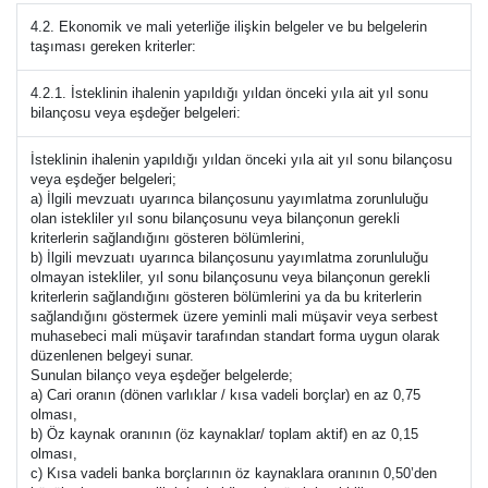
4.2. Ekonomik ve mali yeterliğe ilişkin belgeler ve bu belgelerin
taşıması gereken kriterler:
4.2.1. İsteklinin ihalenin yapıldığı yıldan önceki yıla ait yıl sonu
bilançosu veya eşdeğer belgeleri:
İsteklinin ihalenin yapıldığı yıldan önceki yıla ait yıl sonu bilançosu
veya eşdeğer belgeleri;
a) İlgili mevzuatı uyarınca bilançosunu yayımlatma zorunluluğu
olan istekliler yıl sonu bilançosunu veya bilançonun gerekli
kriterlerin sağlandığını gösteren bölümlerini,
b) İlgili mevzuatı uyarınca bilançosunu yayımlatma zorunluluğu
olmayan istekliler, yıl sonu bilançosunu veya bilançonun gerekli
kriterlerin sağlandığını gösteren bölümlerini ya da bu kriterlerin
sağlandığını göstermek üzere yeminli mali müşavir veya serbest
muhasebeci mali müşavir tarafından standart forma uygun olarak
düzenlenen belgeyi sunar.
Sunulan bilanço veya eşdeğer belgelerde;
a) Cari oranın (dönen varlıklar / kısa vadeli borçlar) en az 0,75
olması,
b) Öz kaynak oranının (öz kaynaklar/ toplam aktif) en az 0,15
olması,
c) Kısa vadeli banka borçlarının öz kaynaklara oranının 0,50’den