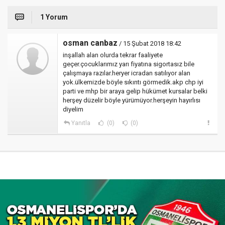
1 Yorum
osman canbaz
/ 15 Şubat 2018 18:42
inşallah alan olurda tekrar faaliyete
geçer.çocuklarımız yarı fiyatına sigortasız bile
çalışmaya razılar.heryer icradan satılıyor alan
yok.ülkemizde böyle sıkıntı görmedik.akp chp iyi
parti ve mhp bir araya gelip hükümet kursalar belki
herşey düzelir böyle yürümüyor.herşeyin hayırlısı
diyelim
Yanıtla
(0)
(0)