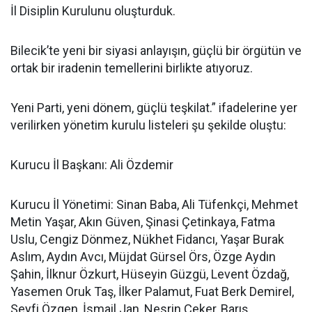
İl Disiplin Kurulunu oluşturduk.
Bilecik’te yeni bir siyasi anlayışın, güçlü bir örgütün ve
ortak bir iradenin temellerini birlikte atıyoruz.
Yeni Parti, yeni dönem, güçlü teşkilat.” ifadelerine yer
verilirken yönetim kurulu listeleri şu şekilde oluştu:
Kurucu İl Başkanı: Ali Özdemir
Kurucu İl Yönetimi: Sinan Baba, Ali Tüfenkçi, Mehmet
Metin Yaşar, Akın Güven, Şinasi Çetinkaya, Fatma
Uslu, Cengiz Dönmez, Nükhet Fidancı, Yaşar Burak
Aslım, Aydın Avcı, Müjdat Gürsel Örs, Özge Aydın
Şahin, İlknur Özkurt, Hüseyin Güzgü, Levent Özdağ,
Yasemen Oruk Taş, İlker Palamut, Fuat Berk Demirel,
Seyfi Özgen, İsmail Jan, Nesrin Çeker, Barış